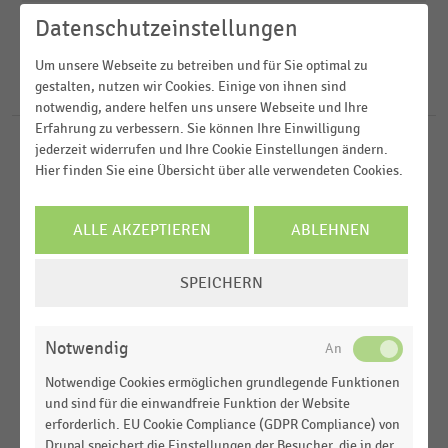
2022
E-Commerce
Datenschutzeinstellungen
2021
FILTER ZURÜCKSETZEN
E-Commerce und Versandhandel
Deutschland
Um unsere Webseite zu betreiben und für Sie optimal zu
2020
Internationaler Handel
gestalten, nutzen wir Cookies. Einige von ihnen sind
Europa
27
Ergebnisse für
Tierhandlung
2019
notwendig, andere helfen uns unsere Webseite und Ihre
MEHR ANZEIGEN
Erfahrung zu verbessern. Sie können Ihre Einwilligung
jederzeit widerrufen und Ihre Cookie Einstellungen ändern.
ZOOFACHHANDEL
MEHR ANZEIGEN
|
STATISTIK
Hier finden Sie eine Übersicht über alle verwendeten Cookies.
Umsatz mit Heimtier-Bedarfsartikeln und
Fertignahrung in Deutschland nach
Vertriebswegen (2009-2025)
ALLE AKZEPTIEREN
ABLEHNEN
ZOOFACHHANDEL
|
STATISTIK
COOKIE-
Bruttobetriebsüberschuss (in Prozent) der
SPEICHERN
EINSTELLUNGEN
Unternehmen im Tier- und Zoofachhandel (2010-
ÄNDERN
2020)
Notwendig
ZOOFACHHANDEL
|
STATISTIK
Notwendige Cookies ermöglichen grundlegende Funktionen
Anzahl der Beschäftigten im deutschen Tier- und
und sind für die einwandfreie Funktion der Website
Zoofachhandel (2010-2020)
erforderlich. EU Cookie Compliance (GDPR Compliance) von
Drupal speichert die Einstellungen der Besucher, die in der