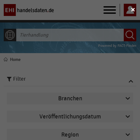
Main
navigation
ALLE INHALTE
Powered by
FACT-Finder
Home
Pfadnavigation
Filter
Branchen
Veröffentlichungsdatum
Arbeitsmarkt
2026
Deutschsprachiger Einzelhandel
Region