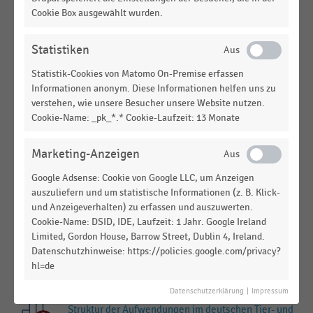
ZOOFACHHANDEL
|
STATISTIK
Cookie Box ausgewählt wurden.
Bruttoinvestitionen der Unternehmen im
deutschen Tier- und Zoofachhandel (2010-2020)
Statistiken
ZOOFACHHANDEL
|
STATISTIK
Statistik-Cookies von Matomo On-Premise erfassen
Umsatzanteil des E-Commerce im deutschen Tier-
Informationen anonym. Diese Informationen helfen uns zu
und Zoofachhandel (2010-2020)
verstehen, wie unsere Besucher unsere Website nutzen.
Cookie-Name: _pk_*.* Cookie-Laufzeit: 13 Monate
ZOOFACHHANDEL
|
STATISTIK
Rohertragsquote im deutschen Tier- und
Zoofachhandel (2010-2020)
Marketing-Anzeigen
Google Adsense: Cookie von Google LLC, um Anzeigen
ZOOFACHHANDEL
|
STATISTIK
auszuliefern und um statistische Informationen (z. B. Klick-
Umsatz im deutschen Tier- und Zoofachhandel
und Anzeigeverhalten) zu erfassen und auszuwerten.
(2010-2020)
Cookie-Name: DSID, IDE, Laufzeit: 1 Jahr. Google Ireland
Limited, Gordon House, Barrow Street, Dublin 4, Ireland.
ZOOFACHHANDEL
|
STATISTIK
Datenschutzhinweise: https://policies.google.com/privacy?
Struktur der Aufwendungen im deutschen Tier- und
hl=de
Zoofachhandel, absolute Werte (2010-2020)
Datenschutzerklärung
|
Impressum
ZOOFACHHANDEL
|
STATISTIK
Struktur der Aufwendungen im deutschen Tier- und