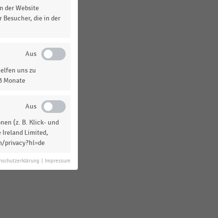
n der Website
 Besucher, die in der
elfen uns zu
13 Monate
en (z. B. Klick- und
 Ireland Limited,
m/privacy?hl=de
nschutzerklärung
|
Impressum