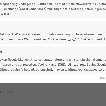
tschland nach Umsatz (2022)
möglichen grundlegende Funktionen und sind für die einwandfreie Funktio
e Compliance (GDPR Compliance) von Drupal speichert die Einstellungen der
t wurden.
land nach
 Matomo On-Premise erfassen Informationen anonym. Diese Informationen h
 Besucher unsere Website nutzen. Cookie-Name: _pk_*.* Cookie-Laufzeit: 
r Top-40-FMCG-Hersteller
gen
 von Google LLC, um Anzeigen auszuliefern und um statistische Information
rfassen und auszuwerten. Cookie-Name: DSID, IDE, Laufzeit: 1 Jahr. Google
lung der Werbeaufwendungen
treet, Dublin 4, Ireland. Datenschutzhinweise: https://policies.google.co
Date
land nach