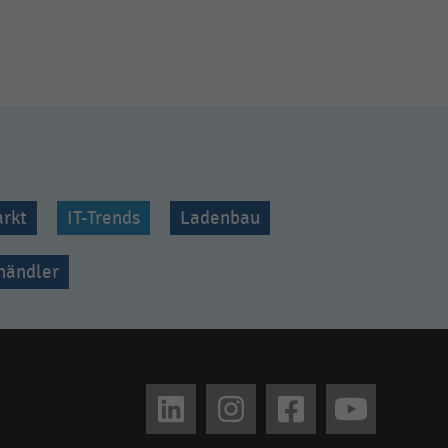
rkt
IT-Trends
Ladenbau
lhändler