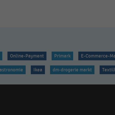
Online-Payment
Primark
E-Commerce-Ma
astronomie
Ikea
dm-drogerie markt
Texti
Social