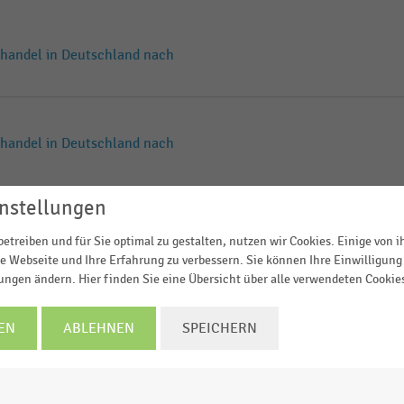
lhandel in Deutschland nach
lhandel in Deutschland nach
nstellungen
land nach
etreiben und für Sie optimal zu gestalten, nutzen wir Cookies. Einige von 
e Webseite und Ihre Erfahrung zu verbessern. Sie können Ihre Einwilligung 
lungen ändern. Hier finden Sie eine Übersicht über alle verwendeten Cookie
r Top-50-FMCG-Hersteller
EN
ABLEHNEN
SPEICHERN