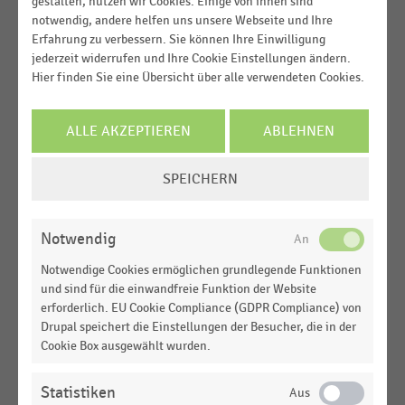
gestalten, nutzen wir Cookies. Einige von ihnen sind
2019
notwendig, andere helfen uns unsere Webseite und Ihre
DEUTSCHSPRACHIGER EINZELHANDEL
|
STATISTIK
Erfahrung zu verbessern. Sie können Ihre Einwilligung
2017
Einsatz von Electronic Shelf Labels (ESL) im
jederzeit widerrufen und Ihre Cookie Einstellungen ändern.
Handel (2025)
Hier finden Sie eine Übersicht über alle verwendeten Cookies.
MEHR ANZEIGEN
DEUTSCHSPRACHIGER EINZELHANDEL
|
STATISTIK
Einsatz von Electronic Shelf Labels (ESL) im
ALLE AKZEPTIEREN
ABLEHNEN
Lebensmitteleinzelhandel (2025)
COOKIE-
SPEICHERN
DEUTSCHSPRACHIGER EINZELHANDEL
|
STATISTIK
EINSTELLUNGEN
Einsatz Künstlicher Intelligenz im Handel (2023)
ÄNDERN
Notwendig
DEUTSCHSPRACHIGER EINZELHANDEL
|
STATISTIK
Notwendige Cookies ermöglichen grundlegende Funktionen
Einsatzbereiche Künstlicher Intelligenz im Handel
und sind für die einwandfreie Funktion der Website
(2023)
erforderlich. EU Cookie Compliance (GDPR Compliance) von
Drupal speichert die Einstellungen der Besucher, die in der
DEUTSCHSPRACHIGER EINZELHANDEL
|
STATISTIK
Cookie Box ausgewählt wurden.
Kassenlose Stores im Handel (2023)
Statistiken