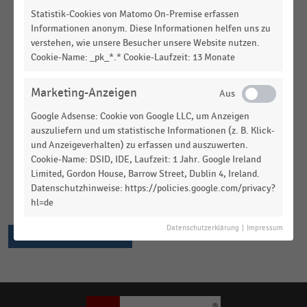
DEUTSCHSPRACHIGER EINZELHANDEL
|
STATISTIK
Statistik-Cookies von Matomo On-Premise erfassen
Einsatz von Electronic Shelf Labels (ESL) im
Informationen anonym. Diese Informationen helfen uns zu
Handel (2023)
verstehen, wie unsere Besucher unsere Website nutzen.
Cookie-Name: _pk_*.* Cookie-Laufzeit: 13 Monate
DEUTSCHSPRACHIGER EINZELHANDEL
|
STATISTIK
Einsatz von RFID im Handel (2021)
Marketing-Anzeigen
Google Adsense: Cookie von Google LLC, um Anzeigen
DEUTSCHSPRACHIGER EINZELHANDEL
|
STATISTIK
Einsatzbereiche Künstlicher Intelligenz im Handel
auszuliefern und um statistische Informationen (z. B. Klick-
und Anzeigeverhalten) zu erfassen und auszuwerten.
(2021)
Cookie-Name: DSID, IDE, Laufzeit: 1 Jahr. Google Ireland
Limited, Gordon House, Barrow Street, Dublin 4, Ireland.
DEUTSCHSPRACHIGER EINZELHANDEL
|
STATISTIK
Einsatz von Augmented Reality/Virtual Reality im
Datenschutzhinweise: https://policies.google.com/privacy?
hl=de
Handel (2021)
Datenschutzerklärung
|
Impressum
MEHR ANZEIGEN
Keine
Ergebnisse
gefunden