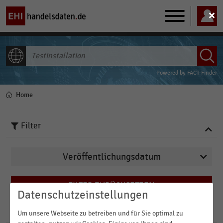
Main
navigation
ALLE INHALTE
Powered by
FACT-Finder
Home
Pfadnavigation
Filter
Veröffentlichungsdatum
2025
FILTER ZURÜCKSETZEN
Datenschutzeinstellungen
2023
29
Ergebnisse für
Testinstallation
2021
Um unsere Webseite zu betreiben und für Sie optimal zu