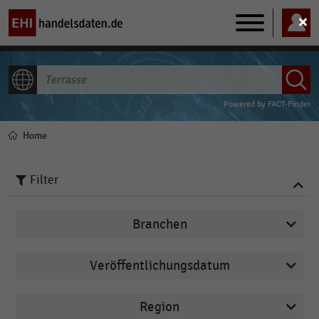
Main
navigation
ALLE INHALTE
Powered by
FACT-Finder
Home
Pfadnavigation
Filter
Branchen
Veröffentlichungsdatum
Bau- und Heimwerkermärkte
2025
Deutschsprachiger Einzelhandel
Region