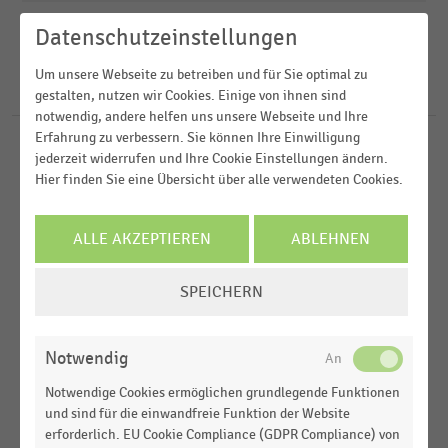
2023
E-Commerce
Datenschutzeinstellungen
2022
FILTER ZURÜCKSETZEN
E-Commerce und Versandhandel
Deutschland
2021
Um unsere Webseite zu betreiben und für Sie optimal zu
Einkaufsverhalten
Österreich
32
Ergebnisse für
Terrasse
gestalten, nutzen wir Cookies. Einige von ihnen sind
2020
notwendig, andere helfen uns unsere Webseite und Ihre
D-A-CH-Region
MEHR ANZEIGEN
Erfahrung zu verbessern. Sie können Ihre Einwilligung
DEUTSCHSPRACHIGER EINZELHANDEL
MEHR ANZEIGEN
|
STATISTIK
Weltweit
jederzeit widerrufen und Ihre Cookie Einstellungen ändern.
Anzahl der Standorte der organisierten
Hier finden Sie eine Übersicht über alle verwendeten Cookies.
Europa
Gartencenter deutscher Unternehmen (2000-
2024)
ALLE AKZEPTIEREN
ABLEHNEN
MEHR ANZEIGEN
GARTENCENTER UND BLUMENFACHHANDEL
|
STATISTIK
COOKIE-
Anteil der Bevölkerung in Deutschland, die einen
SPEICHERN
Balkon oder eine Terrasse besitzt (2012-2022)
EINSTELLUNGEN
ÄNDERN
E-COMMERCE UND VERSANDHANDEL
|
STATISTIK
Notwendig
Möglichkeiten des Zustellortes im Angebot der
Online-Händler (2021)
Notwendige Cookies ermöglichen grundlegende Funktionen
und sind für die einwandfreie Funktion der Website
GARTENCENTER UND BLUMENFACHHANDEL
|
STATISTIK
erforderlich. EU Cookie Compliance (GDPR Compliance) von