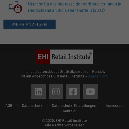
Ursache für das Interesse der Verbraucher:innen in
Deutschland an Bio-Lebensmitteln (2021)
MEHR ANZEIGEN
Keine
Ergebnisse
gefunden
für
"
Terrasse
"
Bitte
handelsdaten.de, das Statistikportal zum Handel,
ist ein Angebot des EHI Retail Institute -
www.ehi.org
überprüfen
Sie
Social
die
media
Rechtschreibung
AGB
|
Datenschutz
|
Datenschutz-Einstellungen
|
Impressum
Footer
oder
links
|
Kontakt
verwenden
menu
© 2026, EHI Retail Institute
Sie
Alle Rechte vorbehalten