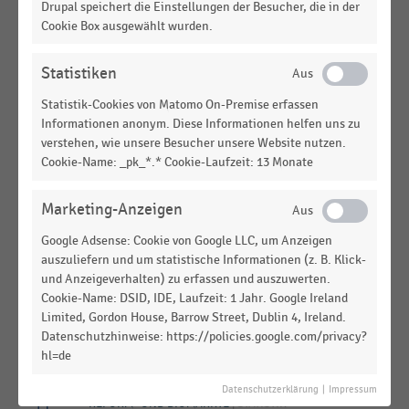
Besitz von Balkon oder Terrasse (2011-2020)
Drupal speichert die Einstellungen der Besucher, die in der
Cookie Box ausgewählt wurden.
DEUTSCHSPRACHIGER EINZELHANDEL
|
STATISTIK
Statistiken
Interesse an alternativen Antriebstechnologien
(2025)
Statistik-Cookies von Matomo On-Premise erfassen
Informationen anonym. Diese Informationen helfen uns zu
DEUTSCHSPRACHIGER EINZELHANDEL
|
STATISTIK
verstehen, wie unsere Besucher unsere Website nutzen.
Interesse der Verbraucher:innen in Deutschland
Cookie-Name: _pk_*.* Cookie-Laufzeit: 13 Monate
und Österreich an einem Einkauf von
Weihnachtsgeschenken bei chinesischen Online-
Marketing-Anzeigen
Shops bzw. Plattformen (2025)
Google Adsense: Cookie von Google LLC, um Anzeigen
REFORM- UND BIOMÄRKTE
|
STATISTIK
auszuliefern und um statistische Informationen (z. B. Klick-
Ursache für das Interesse der Verbraucher:innen in
und Anzeigeverhalten) zu erfassen und auszuwerten.
Deutschland an Bio-Lebensmitteln (2022)
Cookie-Name: DSID, IDE, Laufzeit: 1 Jahr. Google Ireland
Limited, Gordon House, Barrow Street, Dublin 4, Ireland.
DEUTSCHSPRACHIGER EINZELHANDEL
|
STATISTIK
Datenschutzhinweise: https://policies.google.com/privacy?
Testberichte als Informationsquelle vor größeren
hl=de
Anschaffungen (2019-2022)
Datenschutzerklärung
|
Impressum
REFORM- UND BIOMÄRKTE
|
STATISTIK