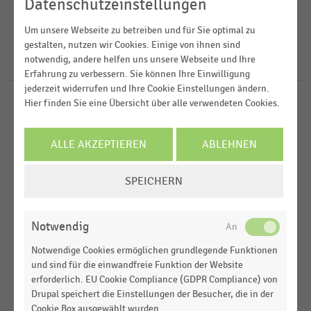
2025
Datenschutzeinstellungen
2024
FILTER ZURÜCKSETZEN
Um unsere Webseite zu betreiben und für Sie optimal zu
Deutschland
gestalten, nutzen wir Cookies. Einige von ihnen sind
2023
notwendig, andere helfen uns unsere Webseite und Ihre
Weltweit
40
Ergebnisse für
Tencent
2022
Erfahrung zu verbessern. Sie können Ihre Einwilligung
China
jederzeit widerrufen und Ihre Cookie Einstellungen ändern.
Hier finden Sie eine Übersicht über alle verwendeten Cookies.
E-COMMERCE
MEHR ANZEIGEN
|
STATISTIK
Asien
Wichtigste Marktakteure bei der Entwicklung von
Online-Payment aus Sicht des Handels (2024)
ALLE AKZEPTIEREN
ABLEHNEN
INTERNATIONALER HANDEL
|
STATISTIK
COOKIE-
Markenwert der wertvollsten Unternehmen
SPEICHERN
EINSTELLUNGEN
weltweit (2026)
ÄNDERN
INTERNATIONALER HANDEL
|
STATISTIK
Notwendig
Markenwert der wertvollsten Unternehmen
Notwendige Cookies ermöglichen grundlegende Funktionen
weltweit (2025)
und sind für die einwandfreie Funktion der Website
erforderlich. EU Cookie Compliance (GDPR Compliance) von
E-COMMERCE
|
STATISTIK
Drupal speichert die Einstellungen der Besucher, die in der
Wichtigste Marktakteure bei der Entwicklung von
Cookie Box ausgewählt wurden.