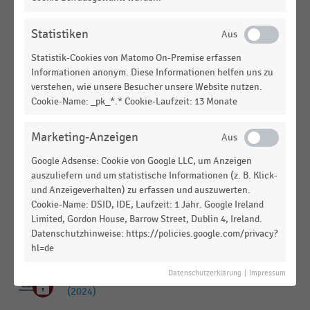
Online-Payment aus Sicht des Handels (2023)
INTERNATIONALER HANDEL
|
STATISTIK
Statistiken
Markenwert der wertvollsten Unternehmen Asiens
Statistik-Cookies von Matomo On-Premise erfassen
(2025)
Informationen anonym. Diese Informationen helfen uns zu
verstehen, wie unsere Besucher unsere Website nutzen.
INTERNATIONALER HANDEL
|
STATISTIK
Cookie-Name: _pk_*.* Cookie-Laufzeit: 13 Monate
Markenwert der Top 10 der wertvollsten
Unternehmen weltweit (2024)
Marketing-Anzeigen
INTERNATIONALER HANDEL
|
STATISTIK
Markenwert der wertvollsten Unternehmen
Google Adsense: Cookie von Google LLC, um Anzeigen
auszuliefern und um statistische Informationen (z. B. Klick-
weltweit (2024)
und Anzeigeverhalten) zu erfassen und auszuwerten.
Cookie-Name: DSID, IDE, Laufzeit: 1 Jahr. Google Ireland
INTERNATIONALER HANDEL
|
STATISTIK
Markenwert der wertvollsten Technologiemarken
Limited, Gordon House, Barrow Street, Dublin 4, Ireland.
Datenschutzhinweise: https://policies.google.com/privacy?
weltweit (2024)
hl=de
INTERNATIONALER HANDEL
|
STATISTIK
Datenschutzerklärung
|
Impressum
Markenwert der wertvollsten Unternehmen Asiens
(2024)