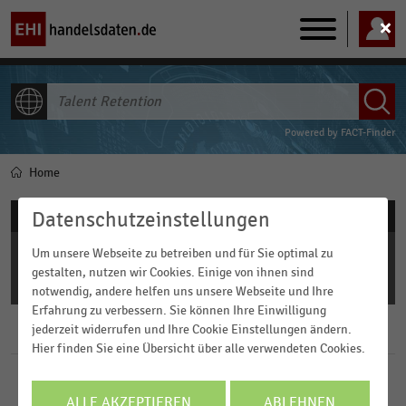
Main
navigation
ALLE INHALTE
Powered by
FACT-Finder
Home
Pfadnavigation
Ergebnisse anzeigen in:
Datenschutzeinstellungen
Um unsere Webseite zu betreiben und für Sie optimal zu
Infografiken
gestalten, nutzen wir Cookies. Einige von ihnen sind
Statistiken
notwendig, andere helfen uns unsere Webseite und Ihre
Erfahrung zu verbessern. Sie können Ihre Einwilligung
jederzeit widerrufen und Ihre Cookie Einstellungen ändern.
Filter
Hier finden Sie eine Übersicht über alle verwendeten Cookies.
Branchen
ALLE AKZEPTIEREN
ABLEHNEN