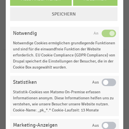
COOKIE-
Veröffentlichungsdatum
SPEICHERN
Arbeitsmarkt
EINSTELLUNGEN
2026
ÄNDERN
Deutschsprachiger Einzelhandel
FILTER ZURÜCKSETZEN
Notwendig
2025
4
Ergebnisse für
Talent Retention
Notwendige Cookies ermöglichen grundlegende Funktionen
2024
und sind für die einwandfreie Funktion der Website
erforderlich. EU Cookie Compliance (GDPR Compliance) von
Drupal speichert die Einstellungen der Besucher, die in der
DEUTSCHSPRACHIGER EINZELHANDEL
|
STATISTIK
Maßnahmen zur Mitarbeiterbindung (2026)
Cookie Box ausgewählt wurden.
Statistiken
DEUTSCHSPRACHIGER EINZELHANDEL
|
STATISTIK
Herausforderungen in der Personalarbeit im
Statistik-Cookies von Matomo On-Premise erfassen
deutschen Einzelhandel (2024)
Informationen anonym. Diese Informationen helfen uns zu
verstehen, wie unsere Besucher unsere Website nutzen.
DEUTSCHSPRACHIGER EINZELHANDEL
|
STATISTIK
Cookie-Name: _pk_*.* Cookie-Laufzeit: 13 Monate
Employee-Retention-Konzepte im Handel (2023)
Marketing-Anzeigen