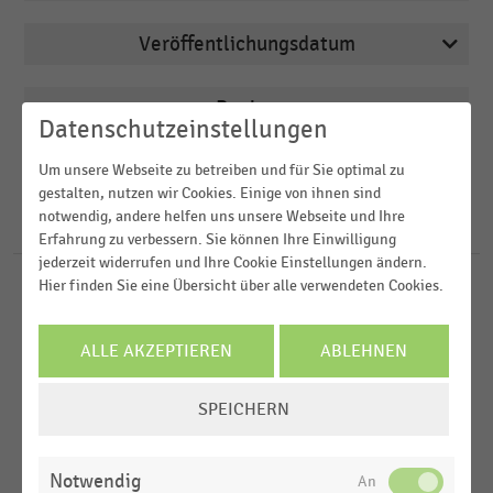
Veröffentlichungsdatum
Deutschsprachiger Einzelhandel
2023
Shopping-Center
Region
Datenschutzeinstellungen
2021
2019
Um unsere Webseite zu betreiben und für Sie optimal zu
FILTER ZURÜCKSETZEN
Deutschland
gestalten, nutzen wir Cookies. Einige von ihnen sind
2018
notwendig, andere helfen uns unsere Webseite und Ihre
D-A-CH-Region
11
Ergebnisse für
Standortbewertung
Erfahrung zu verbessern. Sie können Ihre Einwilligung
2016
jederzeit widerrufen und Ihre Cookie Einstellungen ändern.
Hier finden Sie eine Übersicht über alle verwendeten Cookies.
HANDELSTHEMEN
MEHR ANZEIGEN
Expansion
ALLE AKZEPTIEREN
ABLEHNEN
DEUTSCHSPRACHIGER EINZELHANDEL
|
STATISTIK
COOKIE-
SPEICHERN
Wichtigste Faktoren zur Bewertung der
EINSTELLUNGEN
Attraktivität eines Standorts für eine
ÄNDERN
Filialeröffnung im stationären Einzelhandel in
Notwendig
Deutschland (2023)