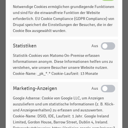
Notwendige Cookies ermöglichen grundlegende Funktionen
DEUTSCHSPRACHIGER EINZELHANDEL
|
STATISTIK
und sind für die einwandfreie Funktion der Website
Bewertung von Click & Meet als
erforderlich. EU Cookie Compliance (GDPR Compliance) von
Öffnungsalternative während des Lockdowns in
Drupal speichert die Einstellungen der Besucher, die in der
Deutschland (1. Quartal 2021)
Cookie Box ausgewählt wurden.
DEUTSCHSPRACHIGER EINZELHANDEL
|
STATISTIK
Bewertung von Click & Collect als
Statistiken
Öffnungsalternative während des Lockdowns in
Statistik-Cookies von Matomo On-Premise erfassen
Deutschland (1. Quartal 2021)
Informationen anonym. Diese Informationen helfen uns zu
verstehen, wie unsere Besucher unsere Website nutzen.
SHOPPING-CENTER
|
STATISTIK
Cookie-Name: _pk_*.* Cookie-Laufzeit: 13 Monate
Standortfaktoren bei Anmietung von Ladenflächen
in einem Shopping-Center (2015)
Marketing-Anzeigen
SHOPPING-CENTER
|
STATISTIK
Google Adsense: Cookie von Google LLC, um Anzeigen
Standortfaktoren bei Anmietung von Ladenflächen
auszuliefern und um statistische Informationen (z. B. Klick-
in einem Shopping-Center (2014)
und Anzeigeverhalten) zu erfassen und auszuwerten.
Cookie-Name: DSID, IDE, Laufzeit: 1 Jahr. Google Ireland
DEUTSCHSPRACHIGER EINZELHANDEL
|
STATISTIK
Limited, Gordon House, Barrow Street, Dublin 4, Ireland.
Standortpolitik im stationären Einzelhandel in