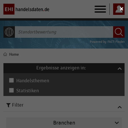
Main
navigation
ALLE INHALTE
Powered by
FACT-Finder
Home
Pfadnavigation
Ergebnisse anzeigen in:
Handelsthemen
Statistiken
Filter
Branchen