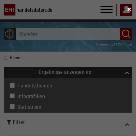
Main
navigation
ALLE INHALTE
Powered by
FACT-Finder
Home
Pfadnavigation
Ergebnisse anzeigen in:
Handelsthemen
Infografiken
Statistiken
Filter