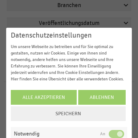
Branchen
Veröffentlichungsdatum
Apotheken
Datenschutzeinstellungen
2026
Arbeitsmarkt
Region
2025
Um unsere Webseite zu betreiben und für Sie optimal zu
Augenoptiker
gestalten, nutzen wir Cookies. Einige von ihnen sind
2024
FILTER ZURÜCKSETZEN
Bäckereien
notwendig, andere helfen uns unsere Webseite und Ihre
Deutschland
Erfahrung zu verbessern. Sie können Ihre Einwilligung
2023
Bau- und Heimwerkermärkte
jederzeit widerrufen und Ihre Cookie Einstellungen ändern.
Österreich
1719
Ergebnisse für
Standort
2022
Hier finden Sie eine Übersicht über alle verwendeten Cookies.
Schweiz
MEHR ANZEIGEN
DEUTSCHSPRACHIGER EINZELHANDEL
MEHR ANZEIGEN
|
STATISTIK
D-A-CH-Region
ALLE AKZEPTIEREN
ABLEHNEN
Bevorzugte Standorte für Neueröffnungen im
Weltweit
Einzelhandel (2022-2025)
COOKIE-
SPEICHERN
EINSTELLUNGEN
LEBENSMITTELHANDEL
|
STATISTIK
MEHR ANZEIGEN
ÄNDERN
Gesamtverkaufsfläche der Einzelhandelsstandorte
der Edeka-Gruppe in Deutschland (2010-2025)
Notwendig