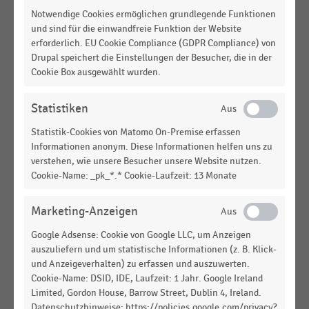
Notwendige Cookies ermöglichen grundlegende Funktionen
INTERNATIONALER HANDEL
|
STATISTIK
und sind für die einwandfreie Funktion der Website
Gesamtverkaufsfläche der Standorte der Globus-
erforderlich. EU Cookie Compliance (GDPR Compliance) von
Gruppe nach Unternehmensbereichen
Drupal speichert die Einstellungen der Besucher, die in der
(2008/2009-2024/2025)
Cookie Box ausgewählt wurden.
INTERNATIONALER HANDEL
|
STATISTIK
Gesamtverkaufsfläche der Standorte der Globus-
Statistiken
Gruppe (2008/2009-2024/2025)
Statistik-Cookies von Matomo On-Premise erfassen
Informationen anonym. Diese Informationen helfen uns zu
LEBENSMITTELHANDEL
|
STATISTIK
verstehen, wie unsere Besucher unsere Website nutzen.
Gesamtverkaufsfläche der Vertriebsstandorte der
Cookie-Name: _pk_*.* Cookie-Laufzeit: 13 Monate
Migros in der Schweiz (2015-2025)
LEBENSMITTELHANDEL
|
STATISTIK
Marketing-Anzeigen
Verkaufsfläche der Vertriebsstandorte der Migros-
Google Adsense: Cookie von Google LLC, um Anzeigen
Gruppe in der Schweiz (2015-2025)
auszuliefern und um statistische Informationen (z. B. Klick-
und Anzeigeverhalten) zu erfassen und auszuwerten.
TEXTILIEN UND BEKLEIDUNG
|
STATISTIK
Cookie-Name: DSID, IDE, Laufzeit: 1 Jahr. Google Ireland
Anzahl der Stores des Wäsche- und
Limited, Gordon House, Barrow Street, Dublin 4, Ireland.
Bekleidungsunternehmens Calida Handels GmbH
Datenschutzhinweise: https://policies.google.com/privacy?
in Deutschland (2013-2024)