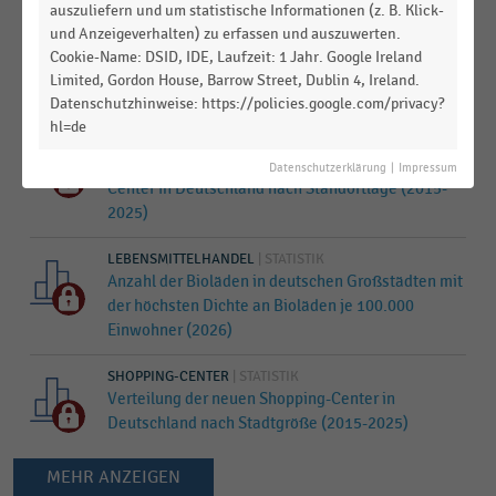
auszuliefern und um statistische Informationen (z. B. Klick-
GESAMTWIRTSCHAFTLICHE
STATISTIK
und Anzeigeverhalten) zu erfassen und auszuwerten.
RAHMENBEDINGUNGEN
|
Cookie-Name: DSID, IDE, Laufzeit: 1 Jahr. Google Ireland
Top-10-Städte mit der höchsten Schuldnerquote
Limited, Gordon House, Barrow Street, Dublin 4, Ireland.
(2024-2025)
Datenschutzhinweise: https://policies.google.com/privacy?
hl=de
SHOPPING-CENTER
|
STATISTIK
Prozentuale Verteilung der neuen Shopping-
Datenschutzerklärung
|
Impressum
Center in Deutschland nach Standortlage (2015-
2025)
LEBENSMITTELHANDEL
|
STATISTIK
Anzahl der Bioläden in deutschen Großstädten mit
der höchsten Dichte an Bioläden je 100.000
Einwohner (2026)
SHOPPING-CENTER
|
STATISTIK
Verteilung der neuen Shopping-Center in
Deutschland nach Stadtgröße (2015-2025)
MEHR ANZEIGEN