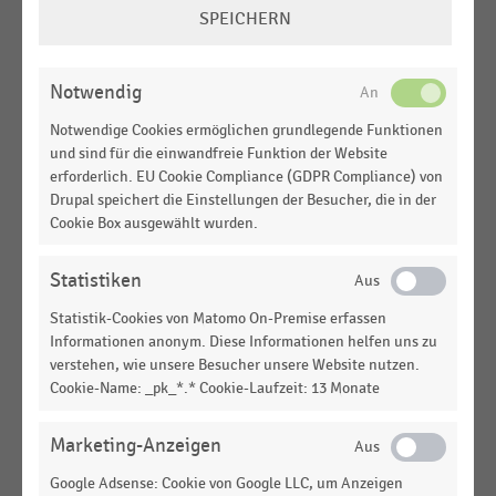
COOKIE-
E-COMMERCE
|
STATISTIK
MEHR ANZEIGEN
SPEICHERN
Ranking der Produktgruppen, die sich aus
EINSTELLUNGEN
Verbrauchersicht - differenziert nach Stadt- vs.
ÄNDERN
Landbevölkerung - für eine digitale Beratung im
Notwendig
Online-Handel eignen (2026)
Notwendige Cookies ermöglichen grundlegende Funktionen
E-COMMERCE
|
STATISTIK
und sind für die einwandfreie Funktion der Website
Ranking der wichtigsten Voraussetzungen für die
erforderlich. EU Cookie Compliance (GDPR Compliance) von
Nutzung digitaler Beratung im Online-Handel aus
Drupal speichert die Einstellungen der Besucher, die in der
Konsumentensicht - Stadt- vs. Landbevölkerung
Cookie Box ausgewählt wurden.
(2026)
Statistiken
E-COMMERCE
|
STATISTIK
Einkaufsphase im Online-Einkauf mit dem
Statistik-Cookies von Matomo On-Premise erfassen
höchsten Mehrwert für dialogbasierte digitale
Informationen anonym. Diese Informationen helfen uns zu
Beratung aus Verbrauchersicht - Stadt- vs.
verstehen, wie unsere Besucher unsere Website nutzen.
Cookie-Name: _pk_*.* Cookie-Laufzeit: 13 Monate
Landbevölkerung (2026)
KAUF - UND
UNTERNEHMENSPORTRÄTS
Marketing-Anzeigen
WARENHÄUSER
|
Karstadt
Google Adsense: Cookie von Google LLC, um Anzeigen