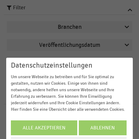
Filter
Branchen
Veröffentlichungsdatum
Apotheken
2026
Arbeitsmarkt
Region
Datenschutzeinstellungen
2025
Augenoptiker
Um unsere Webseite zu betreiben und für Sie optimal zu
2024
FILTER ZURÜCKSETZEN
Bäckereien
gestalten, nutzen wir Cookies. Einige von ihnen sind
Deutschland
notwendig, andere helfen uns unsere Webseite und Ihre
2023
Buchhandel
Österreich
Erfahrung zu verbessern. Sie können Ihre Einwilligung
1037
Ergebnisse für
Stadt
2022
jederzeit widerrufen und Ihre Cookie Einstellungen ändern.
Schweiz
MEHR ANZEIGEN
Hier finden Sie eine Übersicht über alle verwendeten Cookies.
LEBENSMITTELHANDEL
MEHR ANZEIGEN
|
STATISTIK
D-A-CH-Region
Dichte an Bioläden in Deutschland (2026)
ALLE AKZEPTIEREN
ABLEHNEN
Weltweit