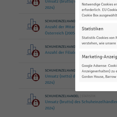
Umsatz (brutto) des Schuhhändlers Dei
Notwendige Cookies er
2024)
erforderlich. EU Cooki
Cookie Box ausgewähl
SCHUHEINZELHANDEL
|
STATISTIK
Anzahl der Mitarbeiter:innen beim Sch
Statistiken
Österreich (2005-2024)
Statistik-Cookies von
verstehen, wie unsere
SCHUHEINZELHANDEL
|
STATISTIK
Anzahl der Filialen von Deichmann welt
Marketing-Anzei
Google Adsense: Cookie
SCHUHEINZELHANDEL
|
STATISTIK
Anzeigeverhalten) zu e
Umsatz (netto) des Schuheinzelhändler
Gordon House, Barrow S
2024)
SCHUHEINZELHANDEL
|
STATISTIK
Umsatz (brutto) des Schuheinzelhändle
2024)