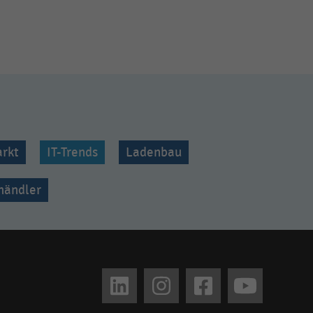
rkt
IT-Trends
Ladenbau
lhändler