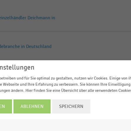
einzelhändler Deichmann in
odebranche in Deutschland
nstellungen
Deichmann in Österreich
etreiben und für Sie optimal zu gestalten, nutzen wir Cookies. Einige von 
e Webseite und Ihre Erfahrung zu verbessern. Sie können Ihre Einwilligung 
lungen ändern. Hier finden Sie eine Übersicht über alle verwendeten Cookie
händler Deichmann in
EN
ABLEHNEN
SPEICHERN