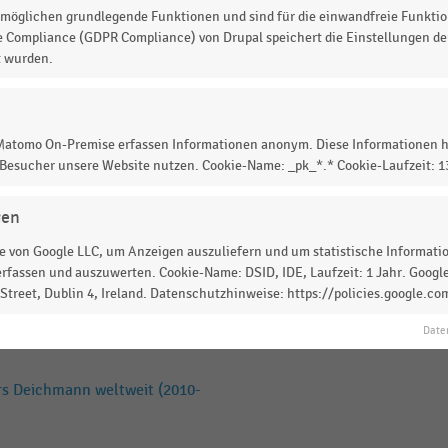
chmann in Österreich (2005-
möglichen grundlegende Funktionen und sind für die einwandfreie Funktio
e Compliance (GDPR Compliance) von Drupal speichert die Einstellungen der
t wurden.
uhhändler Deichmann in
 Matomo On-Premise erfassen Informationen anonym. Diese Informationen h
 Besucher unsere Website nutzen. Cookie-Name: _pk_*.* Cookie-Laufzeit: 
weit (2010-2024)
gen
 von Google LLC, um Anzeigen auszuliefern und um statistische Information
rfassen und auszuwerten. Cookie-Name: DSID, IDE, Laufzeit: 1 Jahr. Google
s Deichmann weltweit (2010-
treet, Dublin 4, Ireland. Datenschutzhinweise: https://policies.google.co
Date
rs Deichmann weltweit (2010-