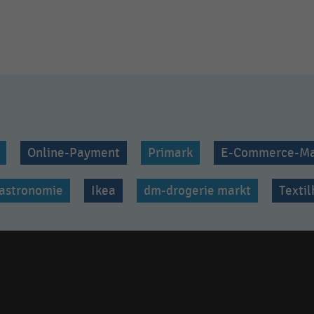
Online-Payment
Primark
E-Commerce-Ma
astronomie
Ikea
dm-drogerie markt
Texti
Social