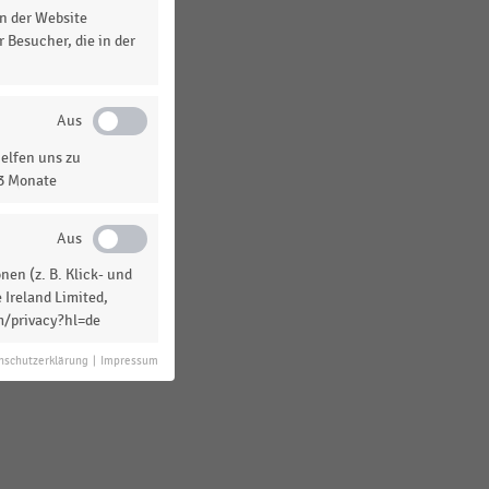
n der Website
 Besucher, die in der
elfen uns zu
13 Monate
en (z. B. Klick- und
 Ireland Limited,
m/privacy?hl=de
nschutzerklärung
|
Impressum