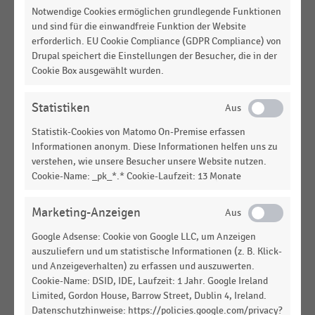
Notwendige Cookies ermöglichen grundlegende Funktionen
EU-Ländern (2024/2025)
und sind für die einwandfreie Funktion der Website
erforderlich. EU Cookie Compliance (GDPR Compliance) von
GESAMTWIRTSCHAFTLICHE
STATISTIK
Drupal speichert die Einstellungen der Besucher, die in der
RAHMENBEDINGUNGEN
|
Cookie Box ausgewählt wurden.
Entwicklung der Pro-Kopf-Ausgaben für
Verpflegungsdienstleistungen in der EU (2016-
2024)
Statistiken
Statistik-Cookies von Matomo On-Premise erfassen
INTERNATIONALER HANDEL
|
STATISTIK
Informationen anonym. Diese Informationen helfen uns zu
Umsatz der Discountmärkte Lidl nach Ländern
verstehen, wie unsere Besucher unsere Website nutzen.
(2020-2025)
Cookie-Name: _pk_*.* Cookie-Laufzeit: 13 Monate
INTERNATIONALER HANDEL
|
STATISTIK
Anzahl der Verkaufsstellen des Nonfood-
Marketing-Anzeigen
Discounters Action nach Ländern (2025)
Google Adsense: Cookie von Google LLC, um Anzeigen
GESAMTWIRTSCHAFTLICHE
STATISTIK
auszuliefern und um statistische Informationen (z. B. Klick-
RAHMENBEDINGUNGEN
|
und Anzeigeverhalten) zu erfassen und auszuwerten.
Konsumausgaben privater Haushalte in der
Cookie-Name: DSID, IDE, Laufzeit: 1 Jahr. Google Ireland
Europäischen Union (EU) für Nahrungsmittel und
Limited, Gordon House, Barrow Street, Dublin 4, Ireland.
alkoholfreie Getränke (2015-2022)
Datenschutzhinweise: https://policies.google.com/privacy?