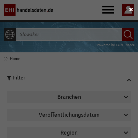
Main
navigation
ALLE INHALTE
Powered by
FACT-Finder
Home
Pfadnavigation
Filter
Branchen
Veröffentlichungsdatum
Apotheken
2026
Arbeitsmarkt
Region