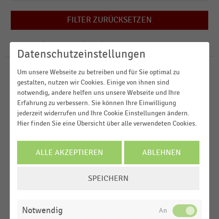
2025
Bau- und Heimwerkermärkte
2024
FILTER ZURÜCKSETZEN
BBO-/PBS-Handel
Deutschland
2023
Buchhandel
Weltweit
566
Ergebnisse für
Slowakei
2022
Datenschutzeinstellungen
Europa
MEHR ANZEIGEN
Um unsere Webseite zu betreiben und für Sie optimal zu
GESAMTWIRTSCHAFTLICHE
MEHR ANZEIGEN
STATISTIK
Slowakei
gestalten, nutzen wir Cookies. Einige von ihnen sind
RAHMENBEDINGUNGEN
|
notwendig, andere helfen uns unsere Webseite und Ihre
Monatliche Entwicklung des Harmonisierten
Erfahrung zu verbessern. Sie können Ihre Einwilligung
Gesamt-Verbraucherpreisindex in den EU-Ländern
jederzeit widerrufen und Ihre Cookie Einstellungen ändern.
(2025/2026)
Hier finden Sie eine Übersicht über alle verwendeten Cookies.
EINKOMMEN, KAUFKRAFT, KONSUM,
STATISTIK
LEBENSBEDINGUNGEN
|
ALLE AKZEPTIEREN
ABLEHNEN
Monatliche Entwicklung des Harmonisierten
Verbraucherpreisindex für Energie in den EU-
COOKIE-
Ländern (2025/2026)
SPEICHERN
EINSTELLUNGEN
ÄNDERN
LEBENSMITTELHANDEL
|
STATISTIK
Monatliche Entwicklung des Harmonisierten
Notwendig
Verbraucherpreisindex für Nahrungsmittel in den