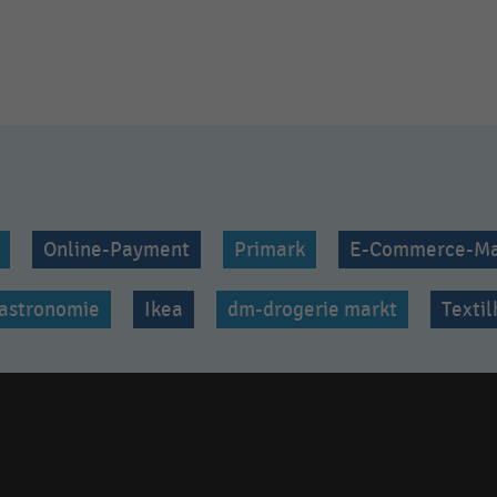
Online-Payment
Primark
E-Commerce-Ma
astronomie
Ikea
dm-drogerie markt
Texti
Social