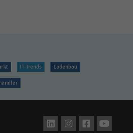
rkt
IT-Trends
Ladenbau
lhändler