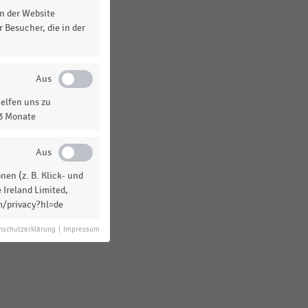
n der Website
 Besucher, die in der
elfen uns zu
13 Monate
en (z. B. Klick- und
 Ireland Limited,
m/privacy?hl=de
nschutzerklärung
|
Impressum