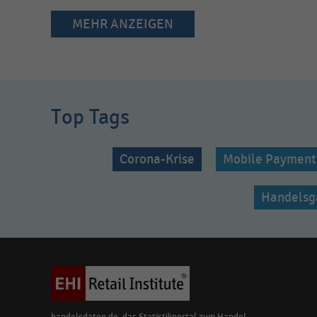
MEHR ANZEIGEN
Top Tags
Corona-Krise
Mobile Payment
Handelsg
handelsdaten.de, das Statistikportal zum Handel,