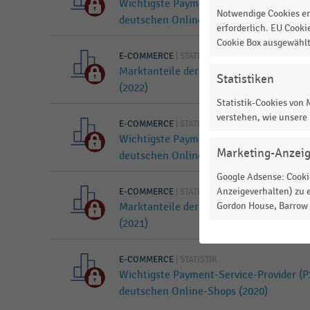
Wichtigste Payment-Service-Provider (P
Notwendige Cookies er
deutschen Online-Shops (2022)
erforderlich. EU Cooki
Cookie Box ausgewähl
E-COMMERCE
|
STATISTIK
Marktanteile der Kreditkarten-Acquire
Statistiken
(2022)
Statistik-Cookies von
verstehen, wie unsere
E-COMMERCE
|
STATISTIK
Wichtigste Payment-Service-Provider (P
Marketing-Anzei
deutschen Online-Shops (2021)
Google Adsense: Cookie
Anzeigeverhalten) zu e
E-COMMERCE
|
STATISTIK
Gordon House, Barrow S
Marktanteile der Kreditkarten-Acquire
(2021)
E-COMMERCE
|
STATISTIK
Wichtigste Payment-Service-Provider (P
deutschen Online-Shops (2020)