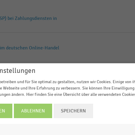
SP) bei Zahlungsdiensten in
r im deutschen Online-Handel
nstellungen
SP) bei Zahlungsdiensten in
etreiben und für Sie optimal zu gestalten, nutzen wir Cookies. Einige von 
e Webseite und Ihre Erfahrung zu verbessern. Sie können Ihre Einwilligung 
lungen ändern. Hier finden Sie eine Übersicht über alle verwendeten Cookie
r im deutschen Online-Handel
EN
ABLEHNEN
SPEICHERN