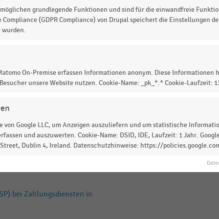
SP) bei Zahlungsdiensten in
möglichen grundlegende Funktionen und sind für die einwandfreie Funktio
e Compliance (GDPR Compliance) von Drupal speichert die Einstellungen der
t wurden.
r im deutschen Online-Handel
 Matomo On-Premise erfassen Informationen anonym. Diese Informationen h
 Besucher unsere Website nutzen. Cookie-Name: _pk_*.* Cookie-Laufzeit: 
SP) bei Zahlungsdiensten in
gen
 von Google LLC, um Anzeigen auszuliefern und um statistische Information
rfassen und auszuwerten. Cookie-Name: DSID, IDE, Laufzeit: 1 Jahr. Google
treet, Dublin 4, Ireland. Datenschutzhinweise: https://policies.google.co
r im deutschen Online-Handel
Date
SP) bei Zahlungsdiensten in