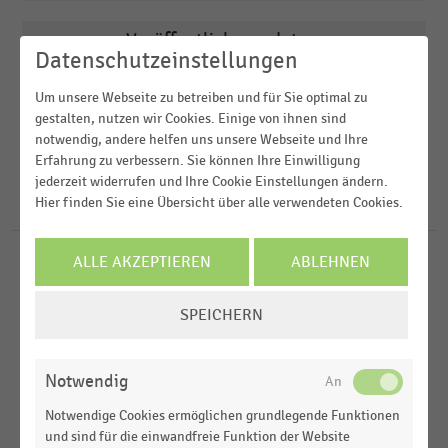
Veröffentlichungsdatum
Arbeitsmarkt
Datenschutzeinstellungen
2025
Deutschsprachiger Einzelhandel
Region
Um unsere Webseite zu betreiben und für Sie optimal zu
2024
gestalten, nutzen wir Cookies. Einige von ihnen sind
E-Commerce und Versandhandel
notwendig, andere helfen uns unsere Webseite und Ihre
2023
FILTER ZURÜCKSETZEN
Einkaufsverhalten
Erfahrung zu verbessern. Sie können Ihre Einwilligung
Deutschland
jederzeit widerrufen und Ihre Cookie Einstellungen ändern.
2022
Gastronomie & Catering
Schweiz
Hier finden Sie eine Übersicht über alle verwendeten Cookies.
86
Ergebnisse für
Segmüller
2021
Europa
MEHR ANZEIGEN
ALLE AKZEPTIEREN
ABLEHNEN
MÖBELHANDEL
MEHR ANZEIGEN
|
DOSSIER
Der deutsche Möbelhandel
COOKIE-
SPEICHERN
EINSTELLUNGEN
ÄNDERN
ARBEITSMARKT
|
STATISTIK
Top 50 der beliebtesten Arbeitgeber im
Notwendig
Einzelhandel in Deutschland (2025)
Notwendige Cookies ermöglichen grundlegende Funktionen
MÖBELHANDEL
|
STATISTIK
und sind für die einwandfreie Funktion der Website