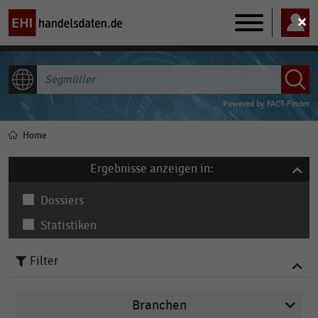
Main
navigation
ALLE INHALTE
Powered by
FACT-Finder
Home
Pfadnavigation
Ergebnisse anzeigen in:
Dossiers
Statistiken
Filter
Branchen