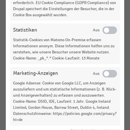
Ranking der führenden Unternehmen im
erforderlich. EU Cookie Compliance (GDPR Compliance) von
Möbelhandel in Deutschland (2024)
Drupal speichert die Einstellungen der Besucher, die in der
Cookie Box ausgewählt wurden.
MÖBELHANDEL
|
STATISTIK
Top 5 der führenden Unternehmen im Möbelhandel
Statistiken
in Deutschland (2024)
Statistik-Cookies von Matomo On-Premise erfassen
INTERNATIONALER HANDEL
|
STATISTIK
Informationen anonym. Diese Informationen helfen uns zu
Ranking der führenden Unternehmen im
verstehen, wie unsere Besucher unsere Website nutzen.
Möbelhandel in Europa (2024)
Cookie-Name: _pk_*.* Cookie-Laufzeit: 13 Monate
MÖBELHANDEL
|
STATISTIK
Marketing-Anzeigen
Umsatz der führenden Unternehmen im
Möbelhandel in Deutschland (2023)
Google Adsense: Cookie von Google LLC, um Anzeigen
auszuliefern und um statistische Informationen (z. B. Klick-
MÖBELHANDEL
|
STATISTIK
und Anzeigeverhalten) zu erfassen und auszuwerten.
Umsatz von Segmüller in Deutschland (2012-2022)
Cookie-Name: DSID, IDE, Laufzeit: 1 Jahr. Google Ireland
Limited, Gordon House, Barrow Street, Dublin 4, Ireland.
Datenschutzhinweise: https://policies.google.com/privacy?
MÖBELHANDEL
|
STATISTIK
hl=de
Zahl der Verkaufsstellen von Segmüller in
Deutschland nach Vertriebslinien (2012-2022)