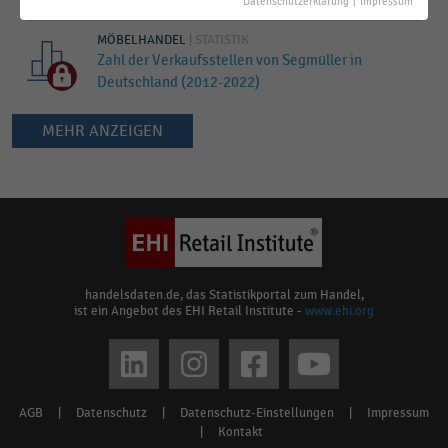
Datenschutzerklärung
|
Impressum
MÖBELHANDEL
|
STATISTIK
Zahl der Verkaufsstellen von Segmüller in
Deutschland (2012-2022)
MEHR ANZEIGEN
Keine
Ergebnisse
gefunden
für
"
Segmüller
"
Bitte
handelsdaten.de, das Statistikportal zum Handel,
ist ein Angebot des EHI Retail Institute -
www.ehi.org
überprüfen
Sie
Social
die
media
Rechtschreibung
AGB
|
Datenschutz
|
Datenschutz-Einstellungen
|
Impressum
Footer
oder
links
|
Kontakt
verwenden