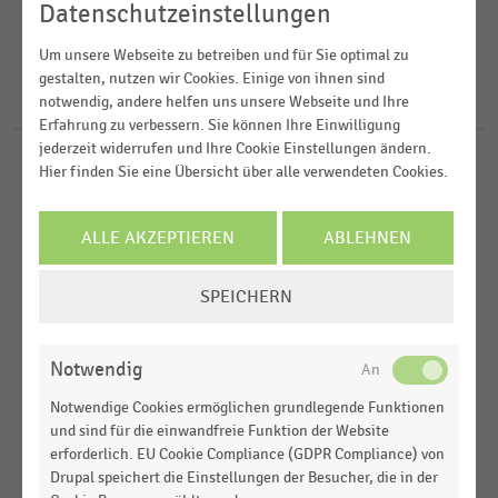
2025
Lebensmittelhandel
Datenschutzeinstellungen
2024
FILTER ZURÜCKSETZEN
Mode und Accessoires
Um unsere Webseite zu betreiben und für Sie optimal zu
Deutschland
gestalten, nutzen wir Cookies. Einige von ihnen sind
2023
Textilien und Bekleidung
Österreich
notwendig, andere helfen uns unsere Webseite und Ihre
9
Ergebnisse für
Schminke
2020
Erfahrung zu verbessern. Sie können Ihre Einwilligung
jederzeit widerrufen und Ihre Cookie Einstellungen ändern.
Hier finden Sie eine Übersicht über alle verwendeten Cookies.
DEUTSCHSPRACHIGER EINZELHANDEL
MEHR ANZEIGEN
|
STATISTIK
Umsatz im deutschen Einzelhandel zu Halloween
(2019-2025)
ALLE AKZEPTIEREN
ABLEHNEN
DEUTSCHSPRACHIGER EINZELHANDEL
|
STATISTIK
COOKIE-
Warenkorb der Verbraucher:innen zu Halloween
SPEICHERN
EINSTELLUNGEN
(2024-2025)
ÄNDERN
DEUTSCHSPRACHIGER EINZELHANDEL
|
STATISTIK
Notwendig
Warenkorb der Verbraucher:innen in Deutschland
zu Halloween (2023-2024)
Notwendige Cookies ermöglichen grundlegende Funktionen
und sind für die einwandfreie Funktion der Website
DEUTSCHSPRACHIGER EINZELHANDEL
|
STATISTIK
erforderlich. EU Cookie Compliance (GDPR Compliance) von
Warenkorb der Verbraucher:innen zu Halloween
Drupal speichert die Einstellungen der Besucher, die in der