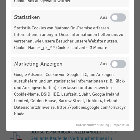
(2019-2023)
Cookie Box ausgewählt wurden.
LEBENSMITTELHANDEL
|
STATISTIK
Statistiken
Umsatzentwicklung ausgewählter Kosmetik-
Warengruppen zu Beginn der Corona-Krise
Statistik-Cookies von Matomo On-Premise erfassen
(KW9/2020-KW11/2020)
Informationen anonym. Diese Informationen helfen uns zu
verstehen, wie unsere Besucher unsere Website nutzen.
DEUTSCHSPRACHIGER EINZELHANDEL
|
STATISTIK
Cookie-Name: _pk_*.* Cookie-Laufzeit: 13 Monate
Absatz von Halloween-Artikeln in Deutschland
(2013-2015)
Marketing-Anzeigen
DEUTSCHSPRACHIGER EINZELHANDEL
|
STATISTIK
Google Adsense: Cookie von Google LLC, um Anzeigen
Geplante Käufe der Verbraucher:innen in
auszuliefern und um statistische Informationen (z. B. Klick-
Österreich zu Silvester nach Warengruppen (2025)
und Anzeigeverhalten) zu erfassen und auszuwerten.
Cookie-Name: DSID, IDE, Laufzeit: 1 Jahr. Google Ireland
DEUTSCHSPRACHIGER EINZELHANDEL
|
STATISTIK
Limited, Gordon House, Barrow Street, Dublin 4, Ireland.
Geplante Käufe der Verbraucher:innen in
Datenschutzhinweise: https://policies.google.com/privacy?
Österreich zu Halloween nach Warengruppen
hl=de
(2025)
Datenschutzerklärung
|
Impressum
DEUTSCHSPRACHIGER EINZELHANDEL
|
STATISTIK
Geplante Käufe der Verbraucher:innen in