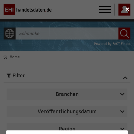
Main
navigation
ALLE INHALTE
Powered by
FACT-Finder
Home
Pfadnavigation
Filter
Branchen
Veröffentlichungsdatum
Deutschsprachiger Einzelhandel
2026
Drogerien und Drogeriemärkte
Region