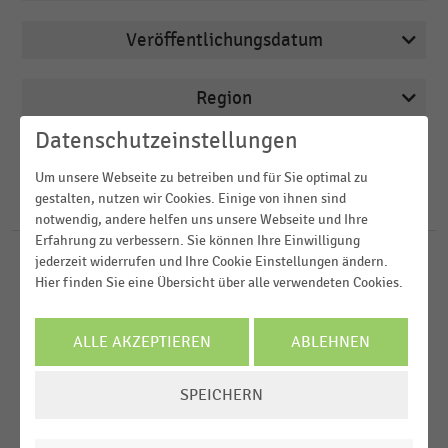
Veröffentlichungsdatum
Deutschsprachiger Einzelhandel
2024
E-Commerce
Region
2022
Einkaufsverhalten
Datenschutzeinstellungen
2020
FILTER ZURÜCKSETZEN
Einkommen, Kaufkraft, Konsum,
Deutschland
Um unsere Webseite zu betreiben und für Sie optimal zu
Lebensbedingungen
2018
gestalten, nutzen wir Cookies. Einige von ihnen sind
Schweiz
71
Ergebnisse für
Scannerkasse
Elektrofachhandel
notwendig, andere helfen uns unsere Webseite und Ihre
2017
D-A-CH-Region
Erfahrung zu verbessern. Sie können Ihre Einwilligung
jederzeit widerrufen und Ihre Cookie Einstellungen ändern.
MEHR ANZEIGEN
DEUTSCHSPRACHIGER EINZELHANDEL
MEHR ANZEIGEN
|
STATISTIK
Hier finden Sie eine Übersicht über alle verwendeten Cookies.
Handlungsbedarf im Kassenprozess im
deutschsprachigen Handel (2024)
ALLE AKZEPTIEREN
ABLEHNEN
DEUTSCHSPRACHIGER EINZELHANDEL
|
STATISTIK
Handlungsbedarf im Kassenprozess im
COOKIE-
SPEICHERN
deutschsprachigen Handel - Top 5 der
EINSTELLUNGEN
Optimierungsmöglichkeiten (2024 vs. 2022)
ÄNDERN