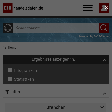
Main
navigation
ALLE INHALTE
Powered by
FACT-Finder
Home
Pfadnavigation
Ergebnisse anzeigen in:
Infografiken
Statistiken
Filter
Branchen