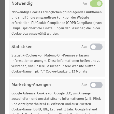
Notwendig
DEUTSCHSPRACHIGER EINZELHANDEL
|
INFOGRAFIK
Nutzung von Self-Scanning per Smartphone-App
Notwendige Cookies ermöglichen grundlegende Funktionen
(2022)
und sind für die einwandfreie Funktion der Website
erforderlich. EU Cookie Compliance (GDPR Compliance) von
DEUTSCHSPRACHIGER EINZELHANDEL
|
STATISTIK
Drupal speichert die Einstellungen der Besucher, die in der
Handlungsbedarf im Kassenprozess im
Cookie Box ausgewählt wurden.
deutschsprachigen Handel - Top 5 der
Optimierungsmöglichkeiten (2022 vs. 2020)
Statistiken
DEUTSCHSPRACHIGER EINZELHANDEL
|
STATISTIK
Statistik-Cookies von Matomo On-Premise erfassen
Handlungsbedarf im Kassenprozess im
Informationen anonym. Diese Informationen helfen uns zu
deutschsprachigen Handel (2022)
verstehen, wie unsere Besucher unsere Website nutzen.
Cookie-Name: _pk_*.* Cookie-Laufzeit: 13 Monate
EINKAUFSVERHALTEN
|
STATISTIK
Bevorzugtes Kassensystem im stationären
Lebensmitteleinzelhandel aus Kundensicht
Marketing-Anzeigen
(Altersgruppe 60+) während der Corona-Pandemie
Google Adsense: Cookie von Google LLC, um Anzeigen
(2020)
auszuliefern und um statistische Informationen (z. B. Klick-
und Anzeigeverhalten) zu erfassen und auszuwerten.
EINKAUFSVERHALTEN
|
STATISTIK
Cookie-Name: DSID, IDE, Laufzeit: 1 Jahr. Google Ireland
Gründe für die Bevorzugung einer herkömmlichen