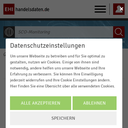
Main
navigation
ALLE INHALTE
Powered by
FACT-Finder
Datenschutzeinstellungen
Home
Pfadnavigation
Um unsere Webseite zu betreiben und für Sie optimal zu
gestalten, nutzen wir Cookies. Einige von ihnen sind
notwendig, andere helfen uns unsere Webseite und Ihre
Filter
Erfahrung zu verbessern. Sie können Ihre Einwilligung
jederzeit widerrufen und Ihre Cookie Einstellungen ändern.
Hier finden Sie eine Übersicht über alle verwendeten Cookies.
Veröffentlichungsdatum
2024
ALLE AKZEPTIEREN
ABLEHNEN
FILTER ZURÜCKSETZEN
2022
COOKIE-
SPEICHERN
4
Ergebnisse für
SCO-Monitoring
EINSTELLUNGEN