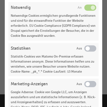
ÄNDERN
Notwendig
DEUTSCHSPRACHIGER EINZELHANDEL
|
STATISTIK
Zukünftig installierte Funktionalitäten der im
Notwendige Cookies ermöglichen grundlegende Funktionen
Handel eingesetzten Kassensysteme (2024)
und sind für die einwandfreie Funktion der Website
erforderlich. EU Cookie Compliance (GDPR Compliance) von
DEUTSCHSPRACHIGER EINZELHANDEL
|
STATISTIK
Drupal speichert die Einstellungen der Besucher, die in der
Aktuelle Funktionalitäten der im Handel
Cookie Box ausgewählt wurden.
eingesetzten Kassensysteme (2024)
Statistiken
DEUTSCHSPRACHIGER EINZELHANDEL
|
STATISTIK
Zukünftig installierte Funktionalitäten der im
Statistik-Cookies von Matomo On-Premise erfassen
Handel eingesetzten Kassensysteme (2022)
Informationen anonym. Diese Informationen helfen uns zu
verstehen, wie unsere Besucher unsere Website nutzen.
DEUTSCHSPRACHIGER EINZELHANDEL
|
STATISTIK
Cookie-Name: _pk_*.* Cookie-Laufzeit: 13 Monate
Aktuelle Funktionalitäten der im Handel
eingesetzten Kassensysteme (2022)
Marketing-Anzeigen
Keine
MEHR
Google Adsense: Cookie von Google LLC, um Anzeigen
Ergebnisse
ANZEIGEN
auszuliefern und um statistische Informationen (z. B. Klick-
gefunden
und Anzeigeverhalten) zu erfassen und auszuwerten.
für