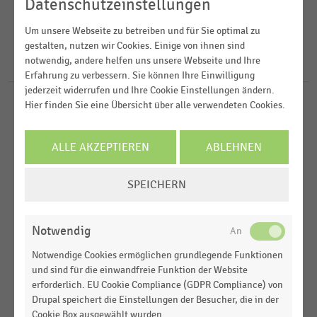
2022
Datenschutzeinstellungen
Einkaufsverhalten
2021
FILTER ZURÜCKSETZEN
Einkommen, Kaufkraft, Konsum,
Um unsere Webseite zu betreiben und für Sie optimal zu
Weltweit
gestalten, nutzen wir Cookies. Einige von ihnen sind
Lebensbedingungen
2020
notwendig, andere helfen uns unsere Webseite und Ihre
Europa
43
Ergebnisse für
Republik Südafrika
Gesamtwirtschaftliche Rahmenbedingungen
2019
Erfahrung zu verbessern. Sie können Ihre Einwilligung
Afrika
jederzeit widerrufen und Ihre Cookie Einstellungen ändern.
Hier finden Sie eine Übersicht über alle verwendeten Cookies.
MEHR ANZEIGEN
TEXTILIEN UND BEKLEIDUNG
MEHR ANZEIGEN
|
STATISTIK
BRICS-Länder
Anzahl der Verkaufsstellen von Zara (Inditex)
weltweit nach Ländern (2020-2025)
ALLE AKZEPTIEREN
ABLEHNEN
TEXTILIEN UND BEKLEIDUNG
|
STATISTIK
COOKIE-
Anzahl der Verkaufsstellen von Inditex weltweit
SPEICHERN
EINSTELLUNGEN
nach Ländern (2020-2025)
ÄNDERN
INTERNATIONALER HANDEL
|
STATISTIK
Notwendig
Verkaufsfläche der Spar International nach
Notwendige Cookies ermöglichen grundlegende Funktionen
Ländern (2017-2021)
und sind für die einwandfreie Funktion der Website
erforderlich. EU Cookie Compliance (GDPR Compliance) von
INTERNATIONALER HANDEL
|
STATISTIK
Drupal speichert die Einstellungen der Besucher, die in der
Einzelhandelsumsatz der Spar International nach
Cookie Box ausgewählt wurden.