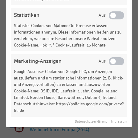
Ländern (2017-2021)
INTERNATIONALER HANDEL
|
STATISTIK
Statistiken
Anzahl der Verkaufsstellen der Spar International
Statistik-Cookies von Matomo On-Premise erfassen
nach Ländern (2015-2021)
Informationen anonym. Diese Informationen helfen uns zu
verstehen, wie unsere Besucher unsere Website nutzen.
INTERNATIONALER HANDEL
|
STATISTIK
Cookie-Name: _pk_*.* Cookie-Laufzeit: 13 Monate
Durchschnittliche Verkaufsfläche pro Markt der
Spar International nach Ländern (2016-2021)
Marketing-Anzeigen
INTERNATIONALER HANDEL
|
STATISTIK
Nettoumsatz (in Euro) von Hennes & Mauritz
Google Adsense: Cookie von Google LLC, um Anzeigen
auszuliefern und um statistische Informationen (z. B. Klick-
(H&M) nach Ländern (2013-2020)
und Anzeigeverhalten) zu erfassen und auszuwerten.
Cookie-Name: DSID, IDE, Laufzeit: 1 Jahr. Google Ireland
INTERNATIONALER HANDEL
|
STATISTIK
Nettoumsatz (in SEK) von Hennes & Mauritz (H&M)
Limited, Gordon House, Barrow Street, Dublin 4, Ireland.
Datenschutzhinweise: https://policies.google.com/privacy?
nach Ländern (2013-2020)
hl=de
EINKAUFSVERHALTEN
|
STATISTIK
Datenschutzerklärung
|
Impressum
Geplante Ausgaben für Geschenke zu
Weihnachten in Europa (2014)