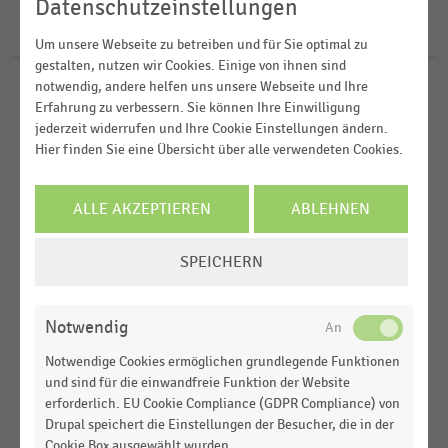
2020
Datenschutzeinstellungen
Deutschsprachiger Einzelhandel
20
Ergebnisse für
Remscheid
2019
Einkommen, Kaufkraft, Konsum,
Um unsere Webseite zu betreiben und für Sie optimal zu
gestalten, nutzen wir Cookies. Einige von ihnen sind
Lebensbedingungen
2018
notwendig, andere helfen uns unsere Webseite und Ihre
DEUTSCHSPRACHIGER EINZELHANDEL
|
STATISTIK
Gesamtwirtschaftliche Rahmenbedingungen
2017
Erfahrung zu verbessern. Sie können Ihre Einwilligung
Top 80 Städte nach Anzahl der Ladendiebstähle je
jederzeit widerrufen und Ihre Cookie Einstellungen ändern.
100.000 Einwohner (2021)
Hier finden Sie eine Übersicht über alle verwendeten Cookies.
MEHR ANZEIGEN
EINKOMMEN, KAUFKRAFT, KONSUM,
STATISTIK
LEBENSBEDINGUNGEN
|
ALLE AKZEPTIEREN
ABLEHNEN
Kaufkraftkennziffer deutscher Städte mit 100
Tausend bis 200 Tausend Einwohnern (2014-2019)
COOKIE-
SPEICHERN
EINSTELLUNGEN
ARBEITSMARKT
|
STATISTIK
ÄNDERN
Beschäftigtenanzahl deutscher Städte mit 100
Notwendig
Tausend bis 200 Tausend Einwohnern (2013-2019)
Notwendige Cookies ermöglichen grundlegende Funktionen
DEUTSCHSPRACHIGER EINZELHANDEL
|
STATISTIK
und sind für die einwandfreie Funktion der Website
Kaufpreisfaktoren für 1A-Lagen deutscher Städte
erforderlich. EU Cookie Compliance (GDPR Compliance) von
mit 100 bis 200 Tausend Einwohnern (2019)
Drupal speichert die Einstellungen der Besucher, die in der
Cookie Box ausgewählt wurden.