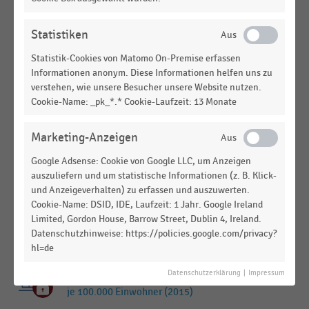
DEMOGRAPHIE
|
STATISTIK
Einwohneranzahl deutscher Städte mit 100
Tausend bis 200 Tausend Einwohnern (2014-2019)
Statistiken
Statistik-Cookies von Matomo On-Premise erfassen
DEUTSCHSPRACHIGER EINZELHANDEL
|
STATISTIK
Informationen anonym. Diese Informationen helfen uns zu
Monatliche Mietpreise für Ladenlokale in 1A-
verstehen, wie unsere Besucher unsere Website nutzen.
Lagen deutscher Städte mit 100 bis 200 Tausend
Cookie-Name: _pk_*.* Cookie-Laufzeit: 13 Monate
Einwohnern (2019)
ARBEITSMARKT
|
STATISTIK
Marketing-Anzeigen
Arbeitslosenquote deutscher Städte mit 100
Google Adsense: Cookie von Google LLC, um Anzeigen
Tausend bis 200 Tausend Einwohnern (2014-2019)
auszuliefern und um statistische Informationen (z. B. Klick-
und Anzeigeverhalten) zu erfassen und auszuwerten.
EINKOMMEN, KAUFKRAFT, KONSUM,
STATISTIK
Cookie-Name: DSID, IDE, Laufzeit: 1 Jahr. Google Ireland
LEBENSBEDINGUNGEN
|
Limited, Gordon House, Barrow Street, Dublin 4, Ireland.
Zentralitätskennziffer deutscher Städte mit 100
Datenschutzhinweise: https://policies.google.com/privacy?
Tausend bis 200 Tausend Einwohnern (2014-2019)
hl=de
DEUTSCHSPRACHIGER EINZELHANDEL
|
STATISTIK
Datenschutzerklärung
|
Impressum
Top 100 Städte nach Anzahl der Ladendiebstähle
je 100.000 Einwohner (2015)