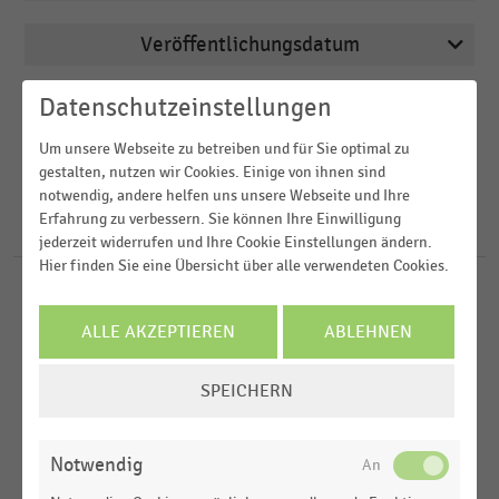
Veröffentlichungsdatum
Deutschsprachiger Einzelhandel
2026
E-Commerce
Datenschutzeinstellungen
Region
2022
E-Commerce und Versandhandel
Um unsere Webseite zu betreiben und für Sie optimal zu
2021
FILTER ZURÜCKSETZEN
gestalten, nutzen wir Cookies. Einige von ihnen sind
Deutschland
notwendig, andere helfen uns unsere Webseite und Ihre
2020
Erfahrung zu verbessern. Sie können Ihre Einwilligung
D-A-CH-Region
22
Ergebnisse für
Realtime-Bestände
jederzeit widerrufen und Ihre Cookie Einstellungen ändern.
2019
Hier finden Sie eine Übersicht über alle verwendeten Cookies.
DEUTSCHSPRACHIGER EINZELHANDEL
MEHR ANZEIGEN
|
STATISTIK
Datenaustausch zwischen Kassensystemen und
ALLE AKZEPTIEREN
ABLEHNEN
zentralen Systemen im deutschsprachigen Handel
(2020-2026)
COOKIE-
SPEICHERN
EINSTELLUNGEN
E-COMMERCE
|
INFOGRAFIK
ÄNDERN
Angebotene und geplante Omnichannel-Services
Notwendig
(Connected Retail 2022)