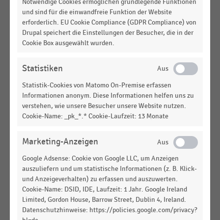
Notwendige Cookies ermöglichen grundlegende Funktionen
E-COMMERCE
|
INFOGRAFIK
und sind für die einwandfreie Funktion der Website
Angebotene Omnichannel-Services (Connected
erforderlich. EU Cookie Compliance (GDPR Compliance) von
Retail 2021)
Drupal speichert die Einstellungen der Besucher, die in der
Cookie Box ausgewählt wurden.
E-COMMERCE
|
INFOGRAFIK
Aktualität der Bestände im Omnichannel-Handel
Statistiken
(Connected Retail 2022)
Statistik-Cookies von Matomo On-Premise erfassen
E-COMMERCE
|
STATISTIK
Informationen anonym. Diese Informationen helfen uns zu
Connected Retail: Angebotene und geplante
verstehen, wie unsere Besucher unsere Website nutzen.
Omnichannel-Services (2022)
Cookie-Name: _pk_*.* Cookie-Laufzeit: 13 Monate
E-COMMERCE
|
STATISTIK
Connected Retail: Beurteilung der eigenen
Marketing-Anzeigen
Omnichannel-Services (2022)
Google Adsense: Cookie von Google LLC, um Anzeigen
auszuliefern und um statistische Informationen (z. B. Klick-
E-COMMERCE
|
STATISTIK
und Anzeigeverhalten) zu erfassen und auszuwerten.
Bestandsmanagement im Connected Retail:
Cookie-Name: DSID, IDE, Laufzeit: 1 Jahr. Google Ireland
Kanalübergreifende Aktualität der angezeigten
Limited, Gordon House, Barrow Street, Dublin 4, Ireland.
Bestände (2022)
Datenschutzhinweise: https://policies.google.com/privacy?