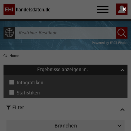
Main
navigation
ALLE INHALTE
Powered by
FACT-Finder
Home
Pfadnavigation
Ergebnisse anzeigen in:
Infografiken
Statistiken
Filter
Branchen