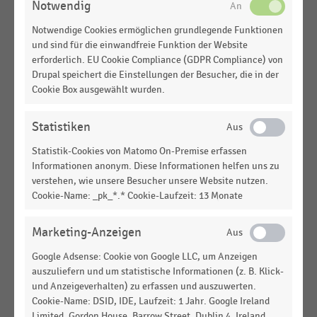
Notwendig
SCHMUCK- UND UHRENFACHHANDEL
|
STATISTIK
Notwendige Cookies ermöglichen grundlegende Funktionen
Umsatzveränderungsraten im Online-Handel mit
und sind für die einwandfreie Funktion der Website
Schmuck und Uhren in Deutschland (2015-2025)
erforderlich. EU Cookie Compliance (GDPR Compliance) von
Drupal speichert die Einstellungen der Besucher, die in der
ELEKTROFACHHANDEL
|
STATISTIK
Cookie Box ausgewählt wurden.
Umsatzveränderungsraten im Online-Handel mit
Computer/-zubehör (inkl. Downloads) in
Deutschland (2015-2025)
Statistiken
Statistik-Cookies von Matomo On-Premise erfassen
LEBENSMITTELHANDEL
|
STATISTIK
Informationen anonym. Diese Informationen helfen uns zu
Umsatzveränderungsraten im Online-Handel mit
verstehen, wie unsere Besucher unsere Website nutzen.
Bekleidung und Schuhen in Deutschland (2015-
Cookie-Name: _pk_*.* Cookie-Laufzeit: 13 Monate
2025)
ELEKTROFACHHANDEL
|
STATISTIK
Marketing-Anzeigen
Umsatzveränderungsraten im Online-Handel mit
Google Adsense: Cookie von Google LLC, um Anzeigen
Elektronik und Telekommunikation in Deutschland
auszuliefern und um statistische Informationen (z. B. Klick-
(2015-2025)
und Anzeigeverhalten) zu erfassen und auszuwerten.
Cookie-Name: DSID, IDE, Laufzeit: 1 Jahr. Google Ireland
LEBENSMITTELHANDEL
|
STATISTIK
Limited, Gordon House, Barrow Street, Dublin 4, Ireland.
Umsatzveränderungsraten im Online-Handel mit