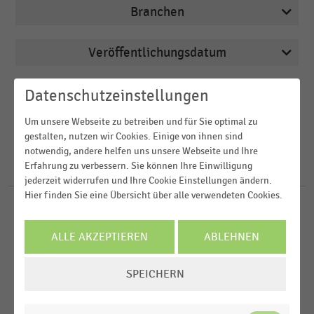
Branchen
Veröffentlichungsdatum
Apotheken
2026
Deutschsprachiger Einzelhandel
Region
Datenschutzeinstellungen
2025
E-Commerce
Um unsere Webseite zu betreiben und für Sie optimal zu
2024
FILTER ZURÜCKSETZEN
E-Commerce und Versandhandel
gestalten, nutzen wir Cookies. Einige von ihnen sind
Deutschland
notwendig, andere helfen uns unsere Webseite und Ihre
2023
Elektrofachhandel
Erfahrung zu verbessern. Sie können Ihre Einwilligung
Schweiz
114
Ergebnisse für
Rückgang
2022
jederzeit widerrufen und Ihre Cookie Einstellungen ändern.
D-A-CH-Region
MEHR ANZEIGEN
Hier finden Sie eine Übersicht über alle verwendeten Cookies.
LEBENSMITTELHANDEL
MEHR ANZEIGEN
|
STATISTIK
Europa
Reduzierung des Fleischkonsums in der DACH-
ALLE AKZEPTIEREN
ABLEHNEN
Brasilien
Region (2025)
COOKIE-
ZOOFACHHANDEL
|
STATISTIK
SPEICHERN
EINSTELLUNGEN
Umsatzveränderungsraten im Online-Handel mit
ÄNDERN
Tierbedarf in Deutschland (2015-2025)