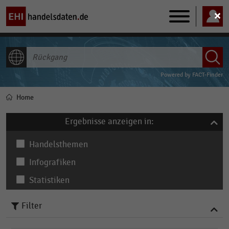
Main
navigation
ALLE INHALTE
Powered by
FACT-Finder
Home
Pfadnavigation
Ergebnisse anzeigen in:
Handelsthemen
Infografiken
Statistiken
Filter