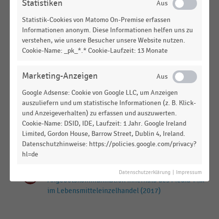
Statistiken
Herausforderungen im Bereich Cybersecurity im
Handel (2025)
Statistik-Cookies von Matomo On-Premise erfassen
Informationen anonym. Diese Informationen helfen uns zu
DEUTSCHSPRACHIGER EINZELHANDEL
|
STATISTIK
verstehen, wie unsere Besucher unsere Website nutzen.
Gründe für die Nichtbesetzung von Stellen im
Cookie-Name: _pk_*.* Cookie-Laufzeit: 13 Monate
Einzelhandel im Jahresvergleich (2019-2023)
Marketing-Anzeigen
DEUTSCHSPRACHIGER EINZELHANDEL
|
STATISTIK
Gründe für die Nichtbesetzung von Stellen im
Google Adsense: Cookie von Google LLC, um Anzeigen
Einzelhandel (2023)
auszuliefern und um statistische Informationen (z. B. Klick-
und Anzeigeverhalten) zu erfassen und auszuwerten.
DEUTSCHSPRACHIGER EINZELHANDEL
|
INFOGRAFIK
Cookie-Name: DSID, IDE, Laufzeit: 1 Jahr. Google Ireland
Top-5-Gründe für die Nichtbesetzung von Stellen
Limited, Gordon House, Barrow Street, Dublin 4, Ireland.
in den Handelszentralen (2026)
Datenschutzhinweise: https://policies.google.com/privacy?
hl=de
DEUTSCHSPRACHIGER EINZELHANDEL
|
STATISTIK
Bedeutung des Prospektes für die
Datenschutzerklärung
|
Impressum
Angebotskommunikation innerhalb des Media-Mix
im Lebensmitteleinzelhandel (2017)
Keine
MEHR