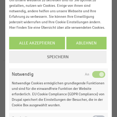
Um unsere Webseite zu betreiben und für Sie optimal zu
gestalten, nutzen wir Cookies. Einige von ihnen sind
Veröffentlichungsdatum
notwendig, andere helfen uns unsere Webseite und Ihre
Arbeitsmarkt
Erfahrung zu verbessern. Sie können Ihre Einwilligung
2026
jederzeit widerrufen und Ihre Cookie Einstellungen ändern.
Deutschsprachiger Einzelhandel
Region
Hier finden Sie eine Übersicht über alle verwendeten Cookies.
2025
2024
FILTER ZURÜCKSETZEN
ALLE AKZEPTIEREN
ABLEHNEN
Deutschland
2017
D-A-CH-Region
COOKIE-
7
Ergebnisse für
Quantität
SPEICHERN
EINSTELLUNGEN
ÄNDERN
DEUTSCHSPRACHIGER EINZELHANDEL
|
STATISTIK
Notwendig
Top-5-Gründe für die Nichtbesetzung von Stellen
in den Filialen des Handels (2026)
Notwendige Cookies ermöglichen grundlegende Funktionen
und sind für die einwandfreie Funktion der Website
DEUTSCHSPRACHIGER EINZELHANDEL
|
STATISTIK
erforderlich. EU Cookie Compliance (GDPR Compliance) von
Top-5-Gründe für die Nichtbesetzung von Stellen
Drupal speichert die Einstellungen der Besucher, die in der
in den Handelszentralen (2026)
Cookie Box ausgewählt wurden.
DEUTSCHSPRACHIGER EINZELHANDEL
|
STATISTIK