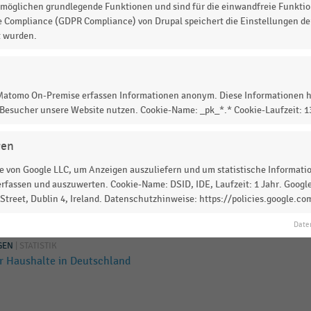
händler in Deutschland (2019)
möglichen grundlegende Funktionen und sind für die einwandfreie Funktio
e Compliance (GDPR Compliance) von Drupal speichert die Einstellungen der
t wurden.
er in Deutschland (2019)
 Matomo On-Premise erfassen Informationen anonym. Diese Informationen h
 Besucher unsere Website nutzen. Cookie-Name: _pk_*.* Cookie-Laufzeit: 
er in Deutschland (2018)
gen
 von Google LLC, um Anzeigen auszuliefern und um statistische Information
rfassen und auszuwerten. Cookie-Name: DSID, IDE, Laufzeit: 1 Jahr. Google
 Deutschland für Bekleidung
treet, Dublin 4, Ireland. Datenschutzhinweise: https://policies.google.co
Date
GEN
|
STATISTIK
r Haushalte in Deutschland