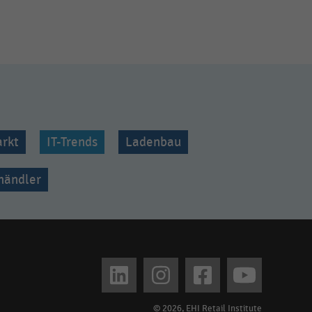
rkt
IT-Trends
Ladenbau
lhändler
© 2026, EHI Retail Institute