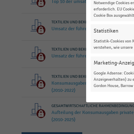
Top 10 der umsatzstärksten Textileinzel
Notwendige Cookies er
erforderlich. EU Cooki
Cookie Box ausgewähl
TEXTILIEN UND BEKLEIDUNG
|
STATISTIK
Umsatz der führenden Textileinzelhändl
Statistiken
Statistik-Cookies von
verstehen, wie unsere
TEXTILIEN UND BEKLEIDUNG
|
STATISTIK
Umsatz der führenden Textileinzelhändl
Marketing-Anzei
Google Adsense: Cookie
TEXTILIEN UND BEKLEIDUNG
|
STATISTIK
Anzeigeverhalten) zu e
Konsumausgaben der Privathaushalte in
Gordon House, Barrow S
(2010-2022)
GESAMTWIRTSCHAFTLICHE RAHMENBEDINGUN
Aufteilung der Konsumausgaben private
(2010-2025)