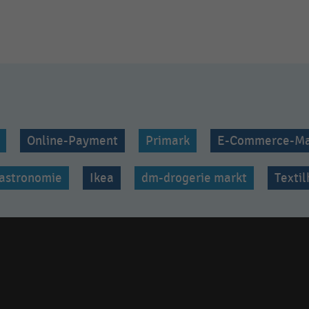
Online-Payment
Primark
E-Commerce-Ma
astronomie
Ikea
dm-drogerie markt
Texti
Social
media