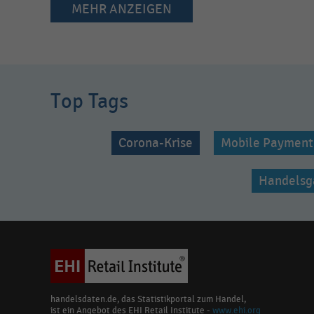
MEHR ANZEIGEN
Top Tags
Corona-Krise
Mobile Payment
Handelsg
handelsdaten.de, das Statistikportal zum Handel,
ist ein Angebot des EHI Retail Institute -
www.ehi.org