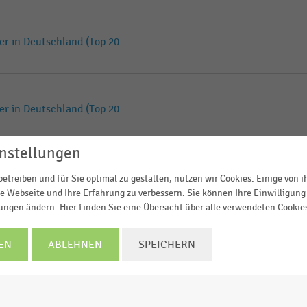
er in Deutschland (Top 20
er in Deutschland (Top 20
nstellungen
er in Deutschland (Top 25
etreiben und für Sie optimal zu gestalten, nutzen wir Cookies. Einige von 
e Webseite und Ihre Erfahrung zu verbessern. Sie können Ihre Einwilligung 
lungen ändern. Hier finden Sie eine Übersicht über alle verwendeten Cookie
er in Deutschland (Top 25
EN
ABLEHNEN
SPEICHERN