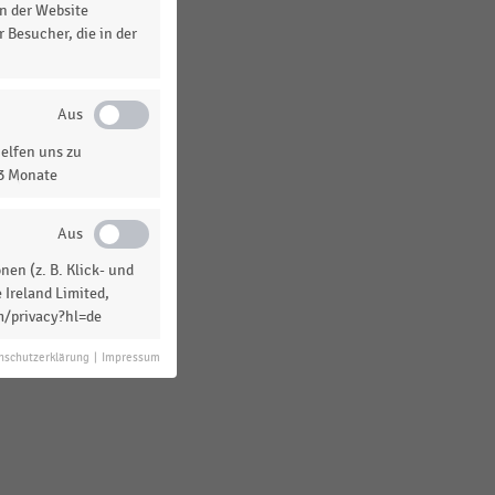
n der Website
 Besucher, die in der
elfen uns zu
13 Monate
en (z. B. Klick- und
 Ireland Limited,
m/privacy?hl=de
nschutzerklärung
|
Impressum