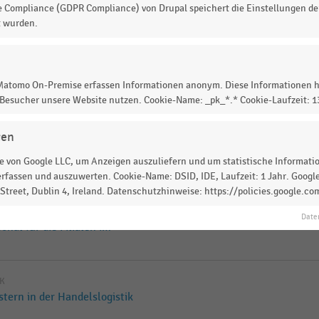
e Compliance (GDPR Compliance) von Drupal speichert die Einstellungen der
nal für die Zentralen des
t wurden.
IK
 Matomo On-Premise erfassen Informationen anonym. Diese Informationen h
nal für die Zentralen im
 Besucher unsere Website nutzen. Cookie-Name: _pk_*.* Cookie-Laufzeit: 
gen
IK
nal für Zentrale und Filialen
 von Google LLC, um Anzeigen auszuliefern und um statistische Information
rfassen und auszuwerten. Cookie-Name: DSID, IDE, Laufzeit: 1 Jahr. Google
treet, Dublin 4, Ireland. Datenschutzhinweise: https://policies.google.co
IK
Date
nal für die Filialen im
IK
tern in der Handelslogistik