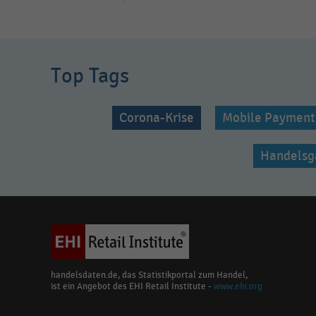
MEHR
ANZEIGEN
Top Tags
Corona-Krise
Mobile Payment
Handelsg
handelsdaten.de, das Statistikportal zum Handel,
ist ein Angebot des EHI Retail Institute -
www.ehi.org