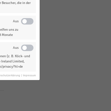
 Besucher, die in der
elfen uns zu
13 Monate
en (z. B. Klick- und
 Ireland Limited,
m/privacy?hl=de
nschutzerklärung
|
Impressum