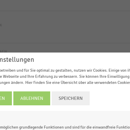
IK
AFIK
Filialen des Einzelhandels
nstellungen
etreiben und für Sie optimal zu gestalten, nutzen wir Cookies. Einige von 
e Webseite und Ihre Erfahrung zu verbessern. Sie können Ihre Einwilligung 
lungen ändern. Hier finden Sie eine Übersicht über alle verwendeten Cookie
ogien im Einzelhandel (2019)
EN
ABLEHNEN
SPEICHERN
AFIK
möglichen grundlegende Funktionen und sind für die einwandfreie Funktio