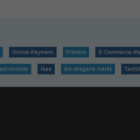
Online-Payment
Primark
E-Commerce-Ma
astronomie
Ikea
dm-drogerie markt
Texti
Social
media
links