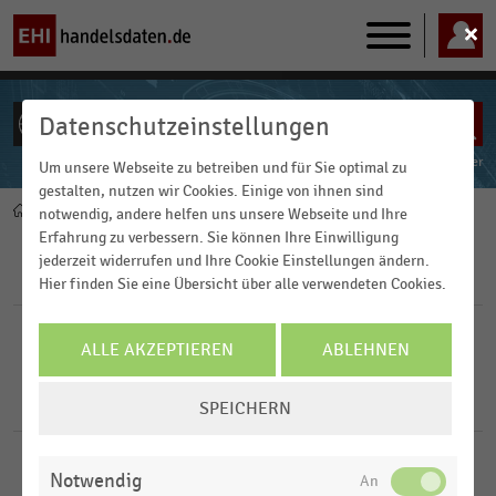
Main
navigation
Datenschutzeinstellungen
ALLE INHALTE
Powered by
FACT-Finder
Um unsere Webseite zu betreiben und für Sie optimal zu
gestalten, nutzen wir Cookies. Einige von ihnen sind
Home
Pfadnavigation
notwendig, andere helfen uns unsere Webseite und Ihre
Erfahrung zu verbessern. Sie können Ihre Einwilligung
jederzeit widerrufen und Ihre Cookie Einstellungen ändern.
Filter
Hier finden Sie eine Übersicht über alle verwendeten Cookies.
FILTER ZURÜCKSETZEN
ALLE AKZEPTIEREN
ABLEHNEN
COOKIE-
1
Ergebnisse für
Personalbedarfsplanung
SPEICHERN
EINSTELLUNGEN
ÄNDERN
DEUTSCHSPRACHIGER EINZELHANDEL
|
STATISTIK
Notwendig