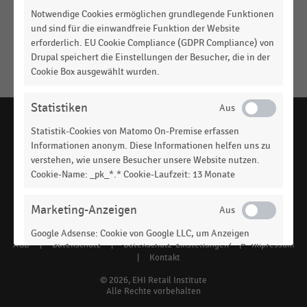
Konkret geplante Anwendungsfälle von
Notwendige Cookies ermöglichen grundlegende Funktionen
Künstlicher Intelligenz im Handel (2025)
und sind für die einwandfreie Funktion der Website
Keine
erforderlich. EU Cookie Compliance (GDPR Compliance) von
MEHR
Ergebnisse
Drupal speichert die Einstellungen der Besucher, die in der
ANZEIGEN
gefunden
Cookie Box ausgewählt wurden.
für
"
Personalbedarfsplanung
"
Statistiken
Bitte
Statistik-Cookies von Matomo On-Premise erfassen
überprüfen
Informationen anonym. Diese Informationen helfen uns zu
Sie
verstehen, wie unsere Besucher unsere Website nutzen.
handelsdaten.de, das Statistikportal zum Handel,
Cookie-Name: _pk_*.* Cookie-Laufzeit: 13 Monate
die
ist ein Angebot des EHI Retail Institute -
www.ehi.org
Rechtschreibung
Social
Marketing-Anzeigen
oder
verwenden
media
Google Adsense: Cookie von Google LLC, um Anzeigen
Sie
AGB
|
Datenschutz
|
Datenschutz-Einstellungen
|
Impressum
Footer
auszuliefern und um statistische Informationen (z. B. Klick-
links
|
Kontakt
verwandte
und Anzeigeverhalten) zu erfassen und auszuwerten.
menu
Cookie-Name: DSID, IDE, Laufzeit: 1 Jahr. Google Ireland
Suchbegriffe.
© 2026, EHI Retail Institute
Limited, Gordon House, Barrow Street, Dublin 4, Ireland.
Alle Rechte vorbehalten
Datenschutzhinweise: https://policies.google.com/privacy?