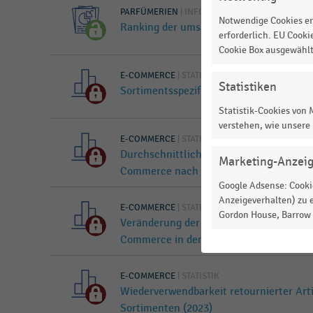
PARFÜMERIEN
|
INFOGRAFIK
Notwendige Cookies er
Ranking der umsatzstärksten Parfümeri
erforderlich. EU Cooki
Cookie Box ausgewähl
E-COMMERCE
|
STATISTIK
Statistiken
Sortimentsspezifische Retourenquote 
Statistik-Cookies von
verstehen, wie unsere
E-COMMERCE
|
STATISTIK
Durchschnittliche Bearbeitungskosten pr
Marketing-Anzei
Commerce nach Sortimenten (2023)
Google Adsense: Cookie
Anzeigeverhalten) zu e
E-COMMERCE
|
STATISTIK
Gordon House, Barrow S
Veränderung der sortimentsspezifische
Commerce in den letzten drei Jahren (2
E-COMMERCE
|
STATISTIK
Wiederverwendbarkeit retournierter Ar
Sortimenten (2023)