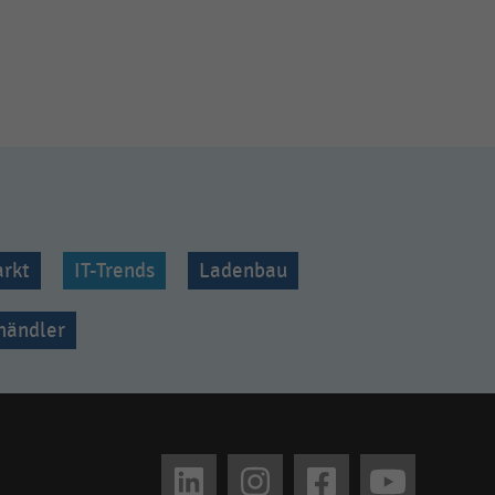
rkt
IT-Trends
Ladenbau
lhändler