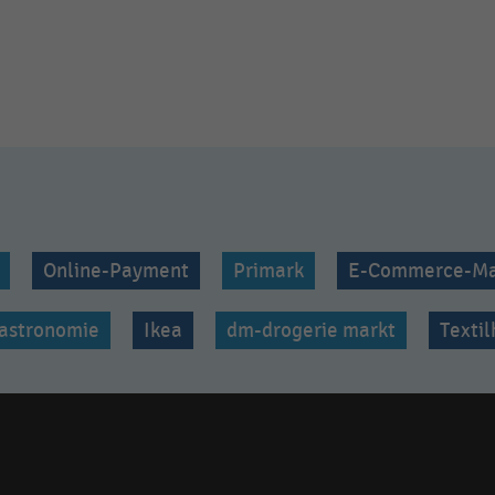
Online-Payment
Primark
E-Commerce-Ma
astronomie
Ikea
dm-drogerie markt
Texti
Social