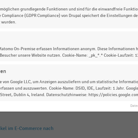
möglichen grundlegende Funktionen und sind für die einwandfreie Funktio
en in Deutschland 2019
e Compliance (GDPR Compliance) von Drupal speichert die Einstellungen der
t wurden.
im E-Commerce (2023)
 Matomo On-Premise erfassen Informationen anonym. Diese Informationen h
 Besucher unsere Website nutzen. Cookie-Name: _pk_*.* Cookie-Laufzeit: 
o retournierten Artikel im E-
gen
 von Google LLC, um Anzeigen auszuliefern und um statistische Information
rfassen und auszuwerten. Cookie-Name: DSID, IDE, Laufzeit: 1 Jahr. Google
treet, Dublin 4, Ireland. Datenschutzhinweise: https://policies.google.co
n Retourenquoten im E-
023)
Date
tikel im E-Commerce nach