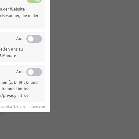
n der Website
 Besucher, die in der
elfen uns zu
13 Monate
en (z. B. Klick- und
 Ireland Limited,
m/privacy?hl=de
nschutzerklärung
|
Impressum