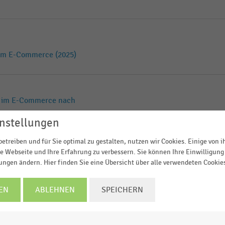
 im E-Commerce (2025)
n im E-Commerce nach
nstellungen
etreiben und für Sie optimal zu gestalten, nutzen wir Cookies. Einige von 
n Artikel im E-Commerce nach
e Webseite und Ihre Erfahrung zu verbessern. Sie können Ihre Einwilligung 
lungen ändern. Hier finden Sie eine Übersicht über alle verwendeten Cookie
EN
ABLEHNEN
SPEICHERN
im E-Commerce (2024)