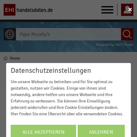
Main
navigation
ALLE INHALTE
Powered by
FACT-Finder
Home
Pfadnavigation
Datenschutzeinstellungen
Filter
Um unsere Webseite zu betreiben und für Sie optimal zu
gestalten, nutzen wir Cookies. Einige von ihnen sind
notwendig, andere helfen uns unsere Webseite und Ihre
Veröffentlichungsdatum
Erfahrung zu verbessern. Sie können Ihre Einwilligung
jederzeit widerrufen und Ihre Cookie Einstellungen ändern.
2026
Region
Hier finden Sie eine Übersicht über alle verwendeten Cookies.
2023
2022
FILTER ZURÜCKSETZEN
ALLE AKZEPTIEREN
ABLEHNEN
Deutschland