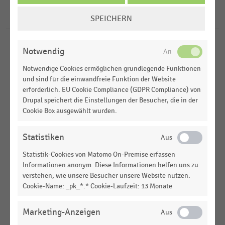
2020
COOKIE-
USA
5
Ergebnisse für
Papa Murphy's
SPEICHERN
EINSTELLUNGEN
ÄNDERN
GASTRONOMIE & CATERING
|
STATISTIK
Notwendig
Top 50 der größten Fast-Food-Ketten in den USA
Notwendige Cookies ermöglichen grundlegende Funktionen
nach Umsatz (2025)
und sind für die einwandfreie Funktion der Website
erforderlich. EU Cookie Compliance (GDPR Compliance) von
GASTRONOMIE & CATERING
|
STATISTIK
Drupal speichert die Einstellungen der Besucher, die in der
Top 50 der größten Fast-Food-Ketten in den USA
Cookie Box ausgewählt wurden.
nach Umsatz (2022)
GASTRONOMIE & CATERING
|
STATISTIK
Statistiken
Top 50 der größten Fast-Food-Ketten in den USA
Statistik-Cookies von Matomo On-Premise erfassen
nach Umsatz (2021)
Informationen anonym. Diese Informationen helfen uns zu
verstehen, wie unsere Besucher unsere Website nutzen.
GASTRONOMIE & CATERING
|
STATISTIK
Top 50 der größten Fast-Food-Ketten in den USA
Cookie-Name: _pk_*.* Cookie-Laufzeit: 13 Monate
nach Umsatz (2020)
Marketing-Anzeigen
GASTRONOMIE & CATERING
|
STATISTIK