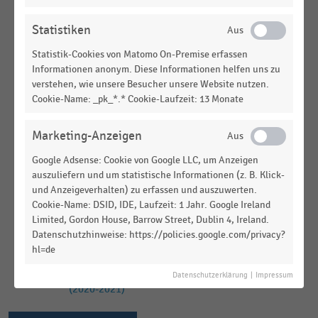
FLEISCHEREIEN
|
STATISTIK
Top 20 der umsatzstärksten Fleischgruppen in
Statistiken
Deutschland (2022)
Statistik-Cookies von Matomo On-Premise erfassen
KONSUMGÜTERINDUSTRIE
|
STATISTIK
Informationen anonym. Diese Informationen helfen uns zu
Top 100 der Lieferanten im Lebensmittelhandel in
verstehen, wie unsere Besucher unsere Website nutzen.
Deutschland nach Umsatz (2022)
Cookie-Name: _pk_*.* Cookie-Laufzeit: 13 Monate
KONSUMGÜTERINDUSTRIE
|
STATISTIK
Marketing-Anzeigen
Top 100 der Lieferanten im Lebensmittelhandel in
Deutschland nach Umsatz (2021)
Google Adsense: Cookie von Google LLC, um Anzeigen
auszuliefern und um statistische Informationen (z. B. Klick-
FLEISCHEREIEN
|
STATISTIK
und Anzeigeverhalten) zu erfassen und auszuwerten.
Top 20 der umsatzstärksten Fleischgruppen in
Cookie-Name: DSID, IDE, Laufzeit: 1 Jahr. Google Ireland
Deutschland (2020-2021)
Limited, Gordon House, Barrow Street, Dublin 4, Ireland.
Datenschutzhinweise: https://policies.google.com/privacy?
FLEISCHEREIEN
|
STATISTIK
hl=de
Ranking der größten Anbieter der
Geflügelwirtschaft in Deutschland nach Umsatz
Datenschutzerklärung
|
Impressum
(2020-2021)