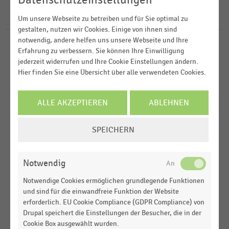
2024
Lebensmittelhandel
23
Ergebnisse für
PHW-Gruppe
2023
Um unsere Webseite zu betreiben und für Sie optimal zu
gestalten, nutzen wir Cookies. Einige von ihnen sind
2022
notwendig, andere helfen uns unsere Webseite und Ihre
KONSUMGÜTERINDUSTRIE
|
STATISTIK
Erfahrung zu verbessern. Sie können Ihre Einwilligung
2021
Top 100 der Lieferanten im Lebensmittelhandel in
jederzeit widerrufen und Ihre Cookie Einstellungen ändern.
Deutschland nach Umsatz (2024)
Hier finden Sie eine Übersicht über alle verwendeten Cookies.
MEHR ANZEIGEN
FLEISCHEREIEN
|
STATISTIK
ALLE AKZEPTIEREN
ABLEHNEN
Ranking der größten Anbieter der
Geflügelwirtschaft in Deutschland nach Umsatz
COOKIE-
(2021-2024)
SPEICHERN
EINSTELLUNGEN
KONSUMGÜTERINDUSTRIE
|
STATISTIK
ÄNDERN
Top 100 der Lieferanten im Lebensmittelhandel in
Notwendig
Deutschland nach Umsatz (2023)
Notwendige Cookies ermöglichen grundlegende Funktionen
FLEISCHEREIEN
|
STATISTIK
und sind für die einwandfreie Funktion der Website
Top 20 der umsatzstärksten Fleischgruppen in
erforderlich. EU Cookie Compliance (GDPR Compliance) von
Deutschland (2023)
Drupal speichert die Einstellungen der Besucher, die in der
Cookie Box ausgewählt wurden.