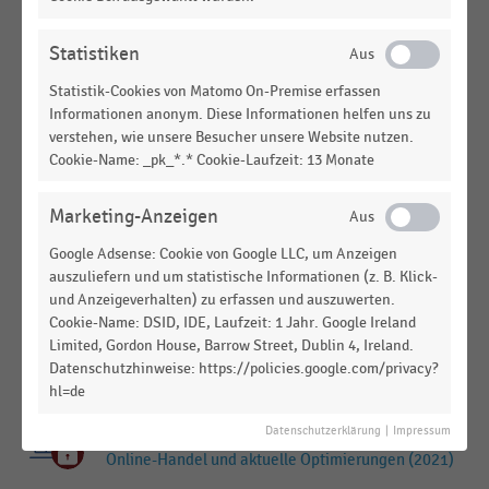
Marketinggruppen in Deutschland (2007-2010)
AUGENOPTIKER
|
STATISTIK
Statistiken
Anzahl der Augenoptik-Fachgeschäfte in
Statistik-Cookies von Matomo On-Premise erfassen
Marketinggruppen in Deutschland (2010-2015)
Informationen anonym. Diese Informationen helfen uns zu
verstehen, wie unsere Besucher unsere Website nutzen.
E-COMMERCE
|
STATISTIK
Cookie-Name: _pk_*.* Cookie-Laufzeit: 13 Monate
Kriterien für die Wahl der Versandverpackung im
Online-Handel und aktuelle Optimierungen (2024)
Marketing-Anzeigen
E-COMMERCE
|
STATISTIK
Optimierungsmaßnahmen für
Google Adsense: Cookie von Google LLC, um Anzeigen
auszuliefern und um statistische Informationen (z. B. Klick-
Versandverpackungen im E-Commerce (2021)
und Anzeigeverhalten) zu erfassen und auszuwerten.
Cookie-Name: DSID, IDE, Laufzeit: 1 Jahr. Google Ireland
E-COMMERCE
|
STATISTIK
Kriterien für die Wahl der Versandverpackung im
Limited, Gordon House, Barrow Street, Dublin 4, Ireland.
Datenschutzhinweise: https://policies.google.com/privacy?
Online-Handel und aktuelle Optimierungen (2022)
hl=de
E-COMMERCE
|
STATISTIK
Datenschutzerklärung
|
Impressum
Kriterien für die Wahl der Versandverpackung im
Online-Handel und aktuelle Optimierungen (2021)