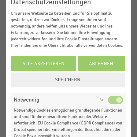
2024
Datenschutzeinstellungen
E-Commerce
2022
FILTER ZURÜCKSETZEN
E-Commerce und Versandhandel
Um unsere Webseite zu betreiben und für Sie optimal zu
Deutschland
gestalten, nutzen wir Cookies. Einige von ihnen sind
2021
Küchenhandel
notwendig, andere helfen uns unsere Webseite und Ihre
D-A-CH-Region
20
Ergebnisse für
Optic Actuell
2020
Erfahrung zu verbessern. Sie können Ihre Einwilligung
MEHR ANZEIGEN
jederzeit widerrufen und Ihre Cookie Einstellungen ändern.
Hier finden Sie eine Übersicht über alle verwendeten Cookies.
AUGENOPTIKER
MEHR ANZEIGEN
|
STATISTIK
Anzahl der Augenoptik-Fachgeschäfte in
Marketinggruppen in Deutschland (2022-2024)
ALLE AKZEPTIEREN
ABLEHNEN
AUGENOPTIKER
|
STATISTIK
COOKIE-
Anzahl der Augenoptik-Fachgeschäfte in
SPEICHERN
EINSTELLUNGEN
Marketinggruppen in Deutschland (2020-2021)
ÄNDERN
AUGENOPTIKER
|
STATISTIK
Notwendig
Anzahl der Augenoptik-Fachgeschäfte in
Notwendige Cookies ermöglichen grundlegende Funktionen
Marketinggruppen in Deutschland (2015-2019)
und sind für die einwandfreie Funktion der Website
erforderlich. EU Cookie Compliance (GDPR Compliance) von
AUGENOPTIKER
|
STATISTIK
Drupal speichert die Einstellungen der Besucher, die in der
Anzahl der Augenoptik-Fachgeschäfte in
Cookie Box ausgewählt wurden.