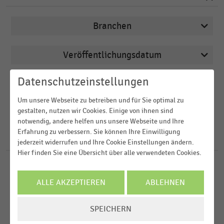
Branchen
Veröffentlichungsdatum
Arbeitsmarkt
2026
Deutschsprachiger Einzelhandel
Datenschutzeinstellungen
Region
2025
Drogerien und Drogeriemärkte
Um unsere Webseite zu betreiben und für Sie optimal zu
2024
gestalten, nutzen wir Cookies. Einige von ihnen sind
FILTER ZURÜCKSETZEN
E-Commerce
Deutschland
notwendig, andere helfen uns unsere Webseite und Ihre
2023
E-Commerce und Versandhandel
Erfahrung zu verbessern. Sie können Ihre Einwilligung
Österreich
232
Ergebnisse für
Online-Marktplatz
jederzeit widerrufen und Ihre Cookie Einstellungen ändern.
2022
Hier finden Sie eine Übersicht über alle verwendeten Cookies.
Schweiz
MEHR ANZEIGEN
E-COMMERCE
MEHR ANZEIGEN
|
STATISTIK
D-A-CH-Region
Top 5 der Online-Marktplätze in Deutschland nach
ALLE AKZEPTIEREN
ABLEHNEN
Weltweit
Bruttohandelsvolumen (2024)
COOKIE-
SPEICHERN
E-COMMERCE UND VERSANDHANDEL
|
STATISTIK
MEHR ANZEIGEN
EINSTELLUNGEN
Umsatz ausgewählter Versendergruppen im