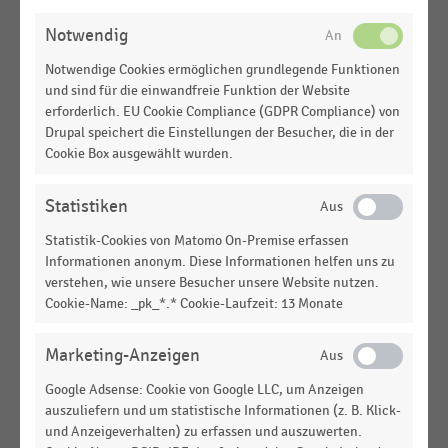
ÄNDERN
Online-Handel mit Waren in Deutschland (1.
Notwendig
Quartal 2020-1. Quartal 2026)
Notwendige Cookies ermöglichen grundlegende Funktionen
E-COMMERCE UND VERSANDHANDEL
|
STATISTIK
und sind für die einwandfreie Funktion der Website
Umsatz ausgewählter Versendergruppen im
erforderlich. EU Cookie Compliance (GDPR Compliance) von
Online-Handel mit Waren in Deutschland (1.
Drupal speichert die Einstellungen der Besucher, die in der
Quartal 2026 vs. 1. Quartal 2025)
Cookie Box ausgewählt wurden.
E-COMMERCE UND VERSANDHANDEL
|
STATISTIK
Statistiken
Prozentuale Umsatzentwicklung ausgewählter
Versendergruppen im Online-Handel mit Waren in
Statistik-Cookies von Matomo On-Premise erfassen
Deutschland (2. Quartal 2026)
Informationen anonym. Diese Informationen helfen uns zu
verstehen, wie unsere Besucher unsere Website nutzen.
E-COMMERCE UND VERSANDHANDEL
|
STATISTIK
Cookie-Name: _pk_*.* Cookie-Laufzeit: 13 Monate
Umsatz ausgewählter Versendergruppen im
Online-Handel mit Waren in Deutschland (2.
Marketing-Anzeigen
Quartal 2026 vs. 2. Quartal 2025)
Google Adsense: Cookie von Google LLC, um Anzeigen
E-COMMERCE UND VERSANDHANDEL
|
STATISTIK
auszuliefern und um statistische Informationen (z. B. Klick-
Umsatz ausgewählter Versendergruppen im
und Anzeigeverhalten) zu erfassen und auszuwerten.
Online-Handel mit Waren in Deutschland (2.