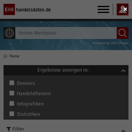
Main
navigation
ALLE INHALTE
Powered by
FACT-Finder
Home
Pfadnavigation
Ergebnisse anzeigen in:
Dossiers
Handelsthemen
Infografiken
Statistiken
Filter