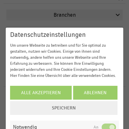
Branchen
Veröffentlichungsdatum
Datenschutzeinstellungen
Apotheken
2026
Deutschsprachiger Einzelhandel
Um unsere Webseite zu betreiben und für Sie optimal zu
Region
gestalten, nutzen wir Cookies. Einige von ihnen sind
2025
Drogerien und Drogeriemärkte
notwendig, andere helfen uns unsere Webseite und Ihre
2024
Erfahrung zu verbessern. Sie können Ihre Einwilligung
FILTER ZURÜCKSETZEN
E-Commerce
Deutschland
jederzeit widerrufen und Ihre Cookie Einstellungen ändern.
2023
E-Commerce und Versandhandel
Hier finden Sie eine Übersicht über alle verwendeten Cookies.
Österreich
432
Ergebnisse für
Online-Ausgaben
2022
Schweiz
MEHR ANZEIGEN
ALLE AKZEPTIEREN
ABLEHNEN
LEBENSMITTELHANDEL
MEHR ANZEIGEN
|
STATISTIK
D-A-CH-Region
Umsatz der Betriebsformen im
COOKIE-
SPEICHERN
Weltweit
Lebensmitteleinzelhandel und
EINSTELLUNGEN
Drogeriefachhandel mit FMCG (2022-2025)
ÄNDERN
MEHR ANZEIGEN
Notwendig
LEBENSMITTELHANDEL
|
STATISTIK