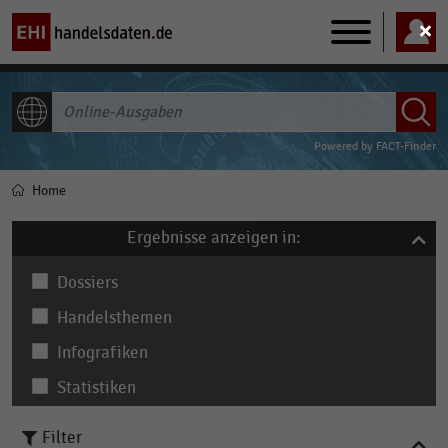
Main
navigation
ALLE INHALTE
Powered by
FACT-Finder
Home
Pfadnavigation
Ergebnisse anzeigen in:
Dossiers
Handelsthemen
Infografiken
Statistiken
Filter