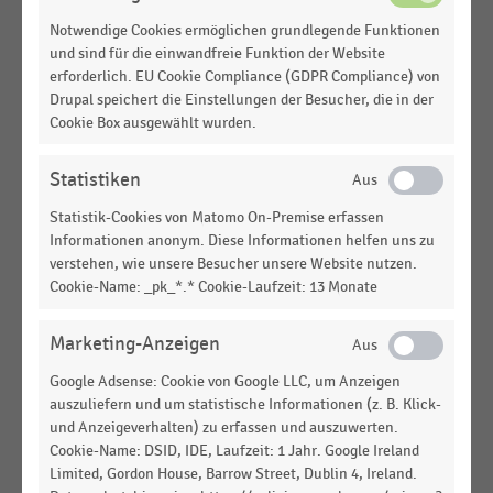
Umsatzanteile der Betriebsformen im
Notwendige Cookies ermöglichen grundlegende Funktionen
Lebensmitteleinzelhandel und
und sind für die einwandfreie Funktion der Website
Drogeriefachhandel in Deutschland (2022-2025)
erforderlich. EU Cookie Compliance (GDPR Compliance) von
Drupal speichert die Einstellungen der Besucher, die in der
DEUTSCHSPRACHIGER EINZELHANDEL
|
STATISTIK
Cookie Box ausgewählt wurden.
Umsatz im Online-Handel mit Haushaltswaren und
-geräten in Deutschland (2015-2025)
Statistiken
SCHMUCK- UND UHRENFACHHANDEL
|
STATISTIK
Statistik-Cookies von Matomo On-Premise erfassen
Umsatz im Online-Handel mit Schmuck und Uhren
Informationen anonym. Diese Informationen helfen uns zu
in Deutschland (2014-2025)
verstehen, wie unsere Besucher unsere Website nutzen.
Cookie-Name: _pk_*.* Cookie-Laufzeit: 13 Monate
APOTHEKEN
|
STATISTIK
Umsatz im Online-Handel mit Medikamenten in
Marketing-Anzeigen
Deutschland (2015-2025)
Google Adsense: Cookie von Google LLC, um Anzeigen
ZOOFACHHANDEL
|
STATISTIK
auszuliefern und um statistische Informationen (z. B. Klick-
Umsatz im Online-Handel mit Tierbedarf in
und Anzeigeverhalten) zu erfassen und auszuwerten.
Deutschland (2014-2025)
Cookie-Name: DSID, IDE, Laufzeit: 1 Jahr. Google Ireland
Limited, Gordon House, Barrow Street, Dublin 4, Ireland.
LEBENSMITTELHANDEL
|
STATISTIK