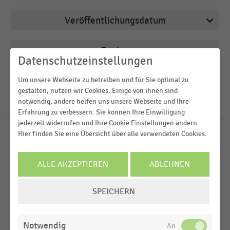
Veröffentlichungsdatum
Arbeitsmarkt
2026
Augenoptiker
Region
Datenschutzeinstellungen
2025
Bäckereien
2024
FILTER ZURÜCKSETZEN
Um unsere Webseite zu betreiben und für Sie optimal zu
Demographie
Deutschland
gestalten, nutzen wir Cookies. Einige von ihnen sind
2023
Deutschsprachiger Einzelhandel
notwendig, andere helfen uns unsere Webseite und Ihre
Österreich
238
Ergebnisse für
Olsen
Erfahrung zu verbessern. Sie können Ihre Einwilligung
2022
D-A-CH-Region
jederzeit widerrufen und Ihre Cookie Einstellungen ändern.
MEHR ANZEIGEN
Hier finden Sie eine Übersicht über alle verwendeten Cookies.
KONSUMGÜTERINDUSTRIE
MEHR ANZEIGEN
|
STATISTIK
Weltweit
Top 50 der größten deutschen Modemarken-
USA
Anbieter (2019-2022)
ALLE AKZEPTIEREN
ABLEHNEN
KONSUMGÜTERINDUSTRIE
|
STATISTIK
MEHR ANZEIGEN
COOKIE-
SPEICHERN
Top 50 der größten deutschen Modemarken-
EINSTELLUNGEN
Anbieter (2019-2021)
ÄNDERN
Notwendig
DEUTSCHSPRACHIGER EINZELHANDEL
|
STATISTIK