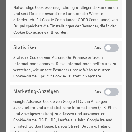
Marktanteil der Girocard-Netzbetreiber bei großen
Notwendige Cookies ermöglichen grundlegende Funktionen
Handelsunternehmen in Deutschland (2026)
und sind für die einwandfreie Funktion der Website
erforderlich. EU Cookie Compliance (GDPR Compliance) von
DEUTSCHSPRACHIGER EINZELHANDEL
|
STATISTIK
Drupal speichert die Einstellungen der Besucher, die in der
Marktanteil der Anbieter von Bezahlterminals bei
Cookie Box ausgewählt wurden.
großen Handelsunternehmen in Deutschland
(2026)
Statistiken
DEUTSCHSPRACHIGER EINZELHANDEL
|
STATISTIK
Statistik-Cookies von Matomo On-Premise erfassen
Anteile der Zahlungsarten am Gesamtumsatz der
Informationen anonym. Diese Informationen helfen uns zu
großen Supermärkte (2020-2025)
verstehen, wie unsere Besucher unsere Website nutzen.
Cookie-Name: _pk_*.* Cookie-Laufzeit: 13 Monate
DEUTSCHSPRACHIGER EINZELHANDEL
|
STATISTIK
Gebühren für die Akzeptanz von Debitkarten
Visa/Mastercard im deutschen Einzelhandel
Marketing-Anzeigen
(2025/2026)
Google Adsense: Cookie von Google LLC, um Anzeigen
auszuliefern und um statistische Informationen (z. B. Klick-
DEUTSCHSPRACHIGER EINZELHANDEL
|
STATISTIK
und Anzeigeverhalten) zu erfassen und auszuwerten.
Verbreitung von Kundenkarten und Loyalty-
Cookie-Name: DSID, IDE, Laufzeit: 1 Jahr. Google Ireland
Programmen im deutschen Einzelhandel (2024-
Limited, Gordon House, Barrow Street, Dublin 4, Ireland.
2026)