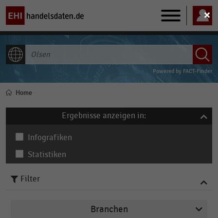
Main
navigation
ALLE INHALTE
Powered by
FACT-Finder
Home
Pfadnavigation
Ergebnisse anzeigen in:
Infografiken
Statistiken
Filter
Branchen