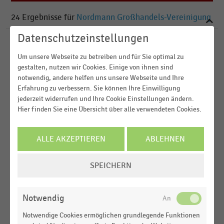
2022
Lebensmittelhandel
24
Ergebnisse für
Nordmann Großhandels-Vereinigung
2021
2020
Datenschutzeinstellungen
GROSSHANDEL
|
STATISTIK
2019
Um unsere Webseite zu betreiben und für Sie optimal zu
Umsatz der größten Unternehmen im
gestalten, nutzen wir Cookies. Einige von ihnen sind
Getränkefachgroßhandel in Deutschland (2021-
notwendig, andere helfen uns unsere Webseite und Ihre
MEHR ANZEIGEN
2022)
Erfahrung zu verbessern. Sie können Ihre Einwilligung
jederzeit widerrufen und Ihre Cookie Einstellungen ändern.
GROSSHANDEL
|
STATISTIK
Hier finden Sie eine Übersicht über alle verwendeten Cookies.
Umsatz der größten Unternehmen im
Getränkefachgroßhandel in Deutschland (2020-
2021)
ALLE AKZEPTIEREN
ABLEHNEN
GROSSHANDEL
|
STATISTIK
COOKIE-
Umsatz der größten Unternehmen im
SPEICHERN
EINSTELLUNGEN
Getränkefachgroßhandel in Deutschland (2019-
ÄNDERN
2020)
Notwendig
GROSSHANDEL
|
STATISTIK
Notwendige Cookies ermöglichen grundlegende Funktionen
Umsatz der größten Unternehmen im