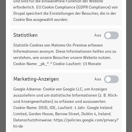
und sind für die einwandfreie Funktion der Website
Getränkefachgroßhandel in Deutschland (2018-
erforderlich. EU Cookie Compliance (GDPR Compliance) von
2019)
Drupal speichert die Einstellungen der Besucher, die in der
Cookie Box ausgewählt wurden.
GROSSHANDEL
|
STATISTIK
Umsatz der größten Unternehmen im
Getränkefachgroßhandel in Deutschland (2011-
Statistiken
2012)
Statistik-Cookies von Matomo On-Premise erfassen
Informationen anonym. Diese Informationen helfen uns zu
GETRÄNKEMÄRKTE
|
STATISTIK
verstehen, wie unsere Besucher unsere Website nutzen.
Ranking der größten Unternehmen im
Cookie-Name: _pk_*.* Cookie-Laufzeit: 13 Monate
Getränkefachgroßhandel in Deutschland nach
Umsatz (2017)
Marketing-Anzeigen
LEBENSMITTELHANDEL
|
STATISTIK
Google Adsense: Cookie von Google LLC, um Anzeigen
Top 10 der Gruppen im Markt der
auszuliefern und um statistische Informationen (z. B. Klick-
Getränkeabholmärkte nach Zahl der Geschäfte
und Anzeigeverhalten) zu erfassen und auszuwerten.
2010
Cookie-Name: DSID, IDE, Laufzeit: 1 Jahr. Google Ireland
Limited, Gordon House, Barrow Street, Dublin 4, Ireland.
GROSSHANDEL
|
STATISTIK
Datenschutzhinweise: https://policies.google.com/privacy?
Umsatz der größten Unternehmen im
hl=de
Getränkefachgroßhandel in Deutschland (2013-