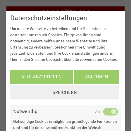
2022
Kauf - und Warenhäuser
2021
FILTER ZURÜCKSETZEN
Mode und Accessoires
Weltweit
Datenschutzeinstellungen
2020
Schuheinzelhandel
USA
55
Ergebnisse für
Neiman Marcus
Um unsere Webseite zu betreiben und für Sie optimal zu
2019
gestalten, nutzen wir Cookies. Einige von ihnen sind
MEHR ANZEIGEN
notwendig, andere helfen uns unsere Webseite und Ihre
INTERNATIONALER HANDEL
MEHR ANZEIGEN
|
STATISTIK
Erfahrung zu verbessern. Sie können Ihre Einwilligung
Ranking der umsatzstärksten nordamerikanischen
jederzeit widerrufen und Ihre Cookie Einstellungen ändern.
Unternehmen im Einzelhandel weltweit (2021)
Hier finden Sie eine Übersicht über alle verwendeten Cookies.
TEXTILIEN UND BEKLEIDUNG
|
STATISTIK
Ranking der weltweit umsatzstärksten
ALLE AKZEPTIEREN
ABLEHNEN
Unternehmen im Einzelhandel mit Textilien,
COOKIE-
Bekleidung, Schuhe und Accessoires (2021)
SPEICHERN
EINSTELLUNGEN
KAUF - UND WARENHÄUSER
|
STATISTIK
ÄNDERN
Ranking der weltweit umsatzstärksten Kauf- und
Notwendig
Warenhausunternehmen (2021)
Notwendige Cookies ermöglichen grundlegende Funktionen
INTERNATIONALER HANDEL
|
STATISTIK
und sind für die einwandfreie Funktion der Website