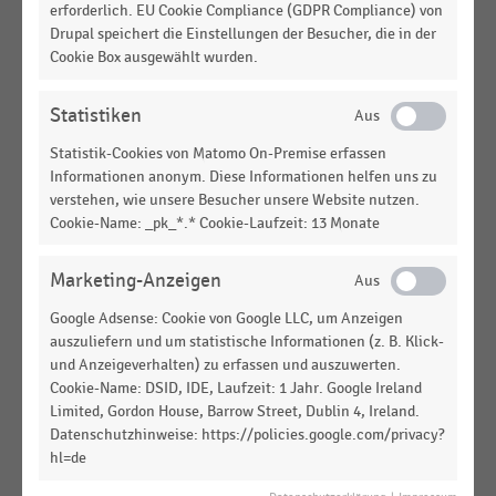
Anzahl der Präsenzländer der weltweit
erforderlich. EU Cookie Compliance (GDPR Compliance) von
umsatzstärksten nordamerikanischen
Drupal speichert die Einstellungen der Besucher, die in der
Unternehmen im Einzelhandel (2021)
Cookie Box ausgewählt wurden.
INTERNATIONALER HANDEL
|
STATISTIK
Statistiken
Top 100 der größten Einzelhandelsunternehmen in
den USA nach Umsatz (2022)
Statistik-Cookies von Matomo On-Premise erfassen
Informationen anonym. Diese Informationen helfen uns zu
TEXTILIEN UND BEKLEIDUNG
|
STATISTIK
verstehen, wie unsere Besucher unsere Website nutzen.
Ranking der weltweit umsatzstärksten
Cookie-Name: _pk_*.* Cookie-Laufzeit: 13 Monate
Unternehmen im Einzelhandel mit Textilien,
Bekleidung, Schuhe und Accessoires (2020)
Marketing-Anzeigen
INTERNATIONALER HANDEL
|
STATISTIK
Google Adsense: Cookie von Google LLC, um Anzeigen
Anzahl der Präsenzländer der weltweit
auszuliefern und um statistische Informationen (z. B. Klick-
umsatzstärksten nordamerikanischen
und Anzeigeverhalten) zu erfassen und auszuwerten.
Unternehmen im Einzelhandel (2020)
Cookie-Name: DSID, IDE, Laufzeit: 1 Jahr. Google Ireland
Limited, Gordon House, Barrow Street, Dublin 4, Ireland.
INTERNATIONALER HANDEL
|
STATISTIK
Datenschutzhinweise: https://policies.google.com/privacy?
Ranking der umsatzstärksten nordamerikanischen
hl=de
Unternehmen im Einzelhandel weltweit (2020)