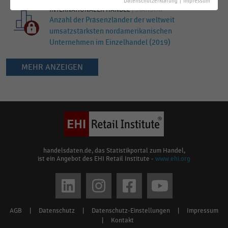
Datenschutzerklärung
|
Impressum
INTERNATIONALER HANDEL
|
STATISTIK
Anzahl der Präsenzländer der weltweit
umsatzstärksten nordamerikanischen
Unternehmen im Einzelhandel (2019)
MEHR ANZEIGEN
Keine
Ergebnisse
gefunden
für
"
Neiman
Marcus
"
handelsdaten.de, das Statistikportal zum Handel,
ist ein Angebot des EHI Retail Institute -
www.ehi.org
Bitte
überprüfen
Social
Sie
media
die
AGB
|
Datenschutz
|
Datenschutz-Einstellungen
|
Impressum
Footer
Rechtschreibung
links
|
Kontakt
oder