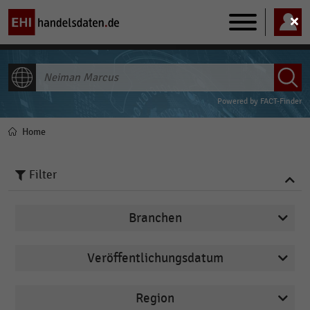
Main
navigation
ALLE INHALTE
Powered by
FACT-Finder
Home
Pfadnavigation
Filter
Branchen
Veröffentlichungsdatum
E-Commerce
2023
Internationaler Handel
Region