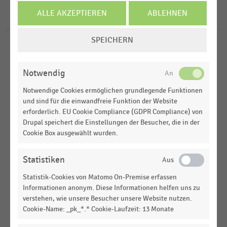
2022
ALLE AKZEPTIEREN
ABLEHNEN
6
Ergebnisse für
Mustang-Gruppe
2020
COOKIE-
2019
SPEICHERN
EINSTELLUNGEN
KONSUMGÜTERINDUSTRIE
|
STATISTIK
2018
ÄNDERN
Top 50 der größten deutschen Modemarken-
Anbieter (2019-2022)
Notwendig
MEHR ANZEIGEN
Notwendige Cookies ermöglichen grundlegende Funktionen
KONSUMGÜTERINDUSTRIE
|
STATISTIK
und sind für die einwandfreie Funktion der Website
Top 50 der größten deutschen Modemarken-
erforderlich. EU Cookie Compliance (GDPR Compliance) von
Anbieter (2019-2021)
Drupal speichert die Einstellungen der Besucher, die in der
Cookie Box ausgewählt wurden.
KONSUMGÜTERINDUSTRIE
|
STATISTIK
Top 50 der größten deutschen Modemarken-
Anbieter (2018-2019)
Statistiken
Statistik-Cookies von Matomo On-Premise erfassen
KONSUMGÜTERINDUSTRIE
|
STATISTIK
Top 50 der größten deutschen Modemarken-
Informationen anonym. Diese Informationen helfen uns zu
verstehen, wie unsere Besucher unsere Website nutzen.
Anbieter (2017-2018)
Cookie-Name: _pk_*.* Cookie-Laufzeit: 13 Monate
KONSUMGÜTERINDUSTRIE
|
STATISTIK