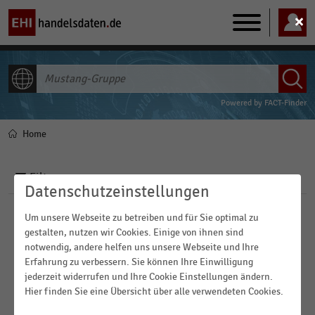
Main
navigation
ALLE INHALTE
Powered by
FACT-Finder
Home
Pfadnavigation
Filter
Datenschutzeinstellungen
Um unsere Webseite zu betreiben und für Sie optimal zu
Branchen
gestalten, nutzen wir Cookies. Einige von ihnen sind
notwendig, andere helfen uns unsere Webseite und Ihre
Veröffentlichungsdatum
Erfahrung zu verbessern. Sie können Ihre Einwilligung
Konsumgüterindustrie
jederzeit widerrufen und Ihre Cookie Einstellungen ändern.
2023
Hier finden Sie eine Übersicht über alle verwendeten Cookies.
Textilien und Bekleidung
FILTER ZURÜCKSETZEN