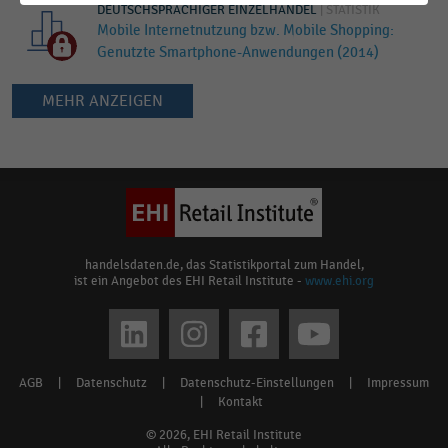
DEUTSCHSPRACHIGER EINZELHANDEL
|
STATISTIK
Mobile Internetnutzung bzw. Mobile Shopping:
Genutzte Smartphone-Anwendungen (2014)
MEHR ANZEIGEN
Keine
Ergebnisse
gefunden
für
"
Mobile
Dienste
"
handelsdaten.de, das Statistikportal zum Handel,
ist ein Angebot des EHI Retail Institute -
www.ehi.org
Bitte
überprüfen
Social
Sie
media
die
AGB
|
Datenschutz
|
Datenschutz-Einstellungen
|
Impressum
Footer
Rechtschreibung
links
|
Kontakt
oder
menu
© 2026, EHI Retail Institute
verwenden