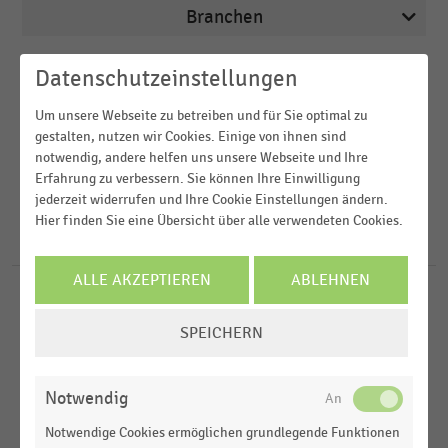
Branchen
Veröffentlichungsdatum
Datenschutzeinstellungen
Arbeitsmarkt
Um unsere Webseite zu betreiben und für Sie optimal zu
2026
Deutschsprachiger Einzelhandel
Region
gestalten, nutzen wir Cookies. Einige von ihnen sind
2025
E-Commerce
notwendig, andere helfen uns unsere Webseite und Ihre
Erfahrung zu verbessern. Sie können Ihre Einwilligung
2023
FILTER ZURÜCKSETZEN
Einkaufsverhalten
jederzeit widerrufen und Ihre Cookie Einstellungen ändern.
Deutschland
Hier finden Sie eine Übersicht über alle verwendeten Cookies.
2021
M-Commerce
D-A-CH-Region
39
Ergebnisse für
Mobile Application
2020
MEHR ANZEIGEN
ALLE AKZEPTIEREN
ABLEHNEN
DEUTSCHSPRACHIGER EINZELHANDEL
MEHR ANZEIGEN
|
STATISTIK
COOKIE-
Wichtigste Auswahlkriterien bei Kassensoftware
SPEICHERN
EINSTELLUNGEN
im deutschsprachigen Handel (2026)
ÄNDERN
DEUTSCHSPRACHIGER EINZELHANDEL
|
INFOGRAFIK
Notwendig
Anstehende IT-Projekte im Handel in den nächsten
zwei Jahren
Notwendige Cookies ermöglichen grundlegende Funktionen