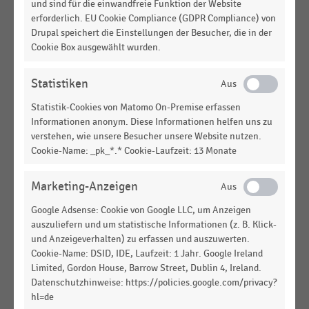
und sind für die einwandfreie Funktion der Website
HANDELSTHEMEN
erforderlich. EU Cookie Compliance (GDPR Compliance) von
Technologie-Trends im Handel
Drupal speichert die Einstellungen der Besucher, die in der
Cookie Box ausgewählt wurden.
DEUTSCHSPRACHIGER EINZELHANDEL
|
STATISTIK
Statistiken
Funktionen mobiler Devices der Mitarbeiter:innen
im Handel (2025)
Statistik-Cookies von Matomo On-Premise erfassen
Informationen anonym. Diese Informationen helfen uns zu
DEUTSCHSPRACHIGER EINZELHANDEL
|
STATISTIK
verstehen, wie unsere Besucher unsere Website nutzen.
Services im Handel auf Mobile Devices der
Cookie-Name: _pk_*.* Cookie-Laufzeit: 13 Monate
Kundschaft (2023)
Marketing-Anzeigen
DEUTSCHSPRACHIGER EINZELHANDEL
|
STATISTIK
Funktionen mobiler Devices der Mitarbeiter:innen
Google Adsense: Cookie von Google LLC, um Anzeigen
im Handel (2023)
auszuliefern und um statistische Informationen (z. B. Klick-
und Anzeigeverhalten) zu erfassen und auszuwerten.
DEUTSCHSPRACHIGER EINZELHANDEL
|
STATISTIK
Cookie-Name: DSID, IDE, Laufzeit: 1 Jahr. Google Ireland
Wichtige IT-Projekte im Lebensmitteleinzelhandel
Limited, Gordon House, Barrow Street, Dublin 4, Ireland.
und im Modehandel (2021)
Datenschutzhinweise: https://policies.google.com/privacy?
hl=de
DEUTSCHSPRACHIGER EINZELHANDEL
|
STATISTIK