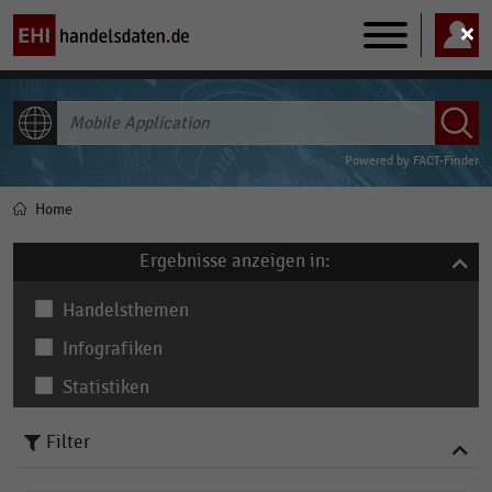
Main
navigation
ALLE INHALTE
Powered by
FACT-Finder
Home
Pfadnavigation
Ergebnisse anzeigen in:
Handelsthemen
Infografiken
Statistiken
Filter