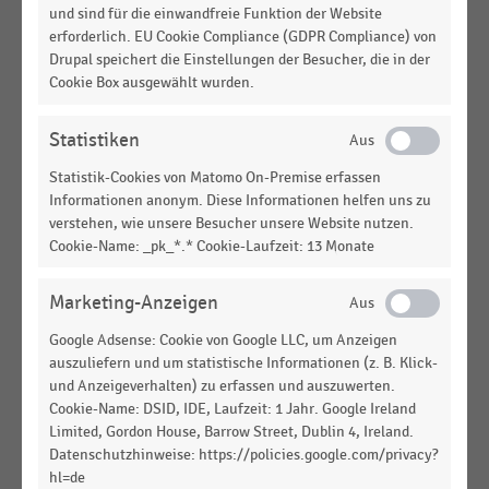
und sind für die einwandfreie Funktion der Website
erforderlich. EU Cookie Compliance (GDPR Compliance) von
CASH & CARRY
|
STATISTIK
Drupal speichert die Einstellungen der Besucher, die in der
Anzahl der Cash-&-Carry-Märkte der Metro AG in
Cookie Box ausgewählt wurden.
Osteuropa nach Ländern (2020/2021-2024/2025)
GESAMTWIRTSCHAFTLICHE
STATISTIK
Statistiken
RAHMENBEDINGUNGEN
|
Statistik-Cookies von Matomo On-Premise erfassen
Verteilung der Unternehmensinsolvenzen in
Informationen anonym. Diese Informationen helfen uns zu
Mittel- und Osteuropa nach
verstehen, wie unsere Besucher unsere Website nutzen.
Hauptwirtschaftsbereichen (2014-2020)
Cookie-Name: _pk_*.* Cookie-Laufzeit: 13 Monate
GESAMTWIRTSCHAFTLICHE
STATISTIK
RAHMENBEDINGUNGEN
|
Marketing-Anzeigen
Anzahl der Unternehmensinsolvenzen in Mittel-
Google Adsense: Cookie von Google LLC, um Anzeigen
und Osteuropa (2017-2020)
auszuliefern und um statistische Informationen (z. B. Klick-
und Anzeigeverhalten) zu erfassen und auszuwerten.
TEXTILIEN UND BEKLEIDUNG
|
STATISTIK
Umsatz von Nike nach Regionen (2022)
Cookie-Name: DSID, IDE, Laufzeit: 1 Jahr. Google Ireland
Limited, Gordon House, Barrow Street, Dublin 4, Ireland.
Datenschutzhinweise: https://policies.google.com/privacy?
CASH & CARRY
|
STATISTIK
hl=de