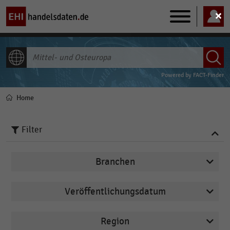
Main
navigation
ALLE INHALTE
Powered by
FACT-Finder
Home
Pfadnavigation
Filter
Branchen
Veröffentlichungsdatum
Apotheken
2026
Arbeitsmarkt
Region