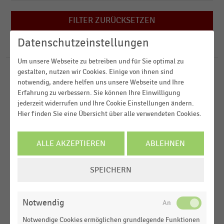
2025
Cash & Carry
2023
FILTER ZURÜCKSETZEN
Deutschsprachiger Einzelhandel
Österreich
2022
Drogerien und Drogeriemärkte
Datenschutzeinstellungen
Weltweit
126
Ergebnisse für
Mittel- und Osteuropa
2021
Um unsere Webseite zu betreiben und für Sie optimal zu
Europa
MEHR ANZEIGEN
gestalten, nutzen wir Cookies. Einige von ihnen sind
GESAMTWIRTSCHAFTLICHE
MEHR ANZEIGEN
STATISTIK
Polen
notwendig, andere helfen uns unsere Webseite und Ihre
RAHMENBEDINGUNGEN
|
Erfahrung zu verbessern. Sie können Ihre Einwilligung
Ungarn
Anzahl der Unternehmensinsolvenzen in Mittel-
jederzeit widerrufen und Ihre Cookie Einstellungen ändern.
und Osteuropa (2020-2025)
Hier finden Sie eine Übersicht über alle verwendeten Cookies.
MEHR ANZEIGEN
PARFÜMERIEN
|
STATISTIK
Umsatz der Parfümeriekette Douglas nach
ALLE AKZEPTIEREN
ABLEHNEN
Regionen und nach Quartalen (Q1 2021/2022-Q2
2025/2026)
COOKIE-
SPEICHERN
EINSTELLUNGEN
GESAMTWIRTSCHAFTLICHE
STATISTIK
ÄNDERN
RAHMENBEDINGUNGEN
|
Konsumausgaben privater Haushalte in der
Notwendig
Europäischen Union (EU) für Nahrungsmittel und
Notwendige Cookies ermöglichen grundlegende Funktionen
alkoholfreie Getränke (2015-2022)