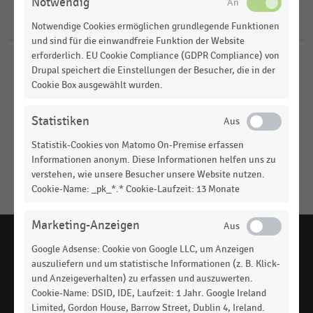
2025
Notwendig
Shopping-Center
2
Ergebnisse für
Mikroklima
Notwendige Cookies ermöglichen grundlegende Funktionen
und sind für die einwandfreie Funktion der Website
erforderlich. EU Cookie Compliance (GDPR Compliance) von
SHOPPING-CENTER
|
STATISTIK
Drupal speichert die Einstellungen der Besucher, die in der
Energieeffizienzmaßnahmen in Shopping- und
Cookie Box ausgewählt wurden.
Fachmarkt-Centern in Deutschland (2026)
Statistiken
DEUTSCHSPRACHIGER EINZELHANDEL
|
STATISTIK
Maßnahmen für eine höhere Klimaresilienz bei
Statistik-Cookies von Matomo On-Premise erfassen
Neubauten im stationären Einzelhandel in
Informationen anonym. Diese Informationen helfen uns zu
Deutschland (2025)
verstehen, wie unsere Besucher unsere Website nutzen.
Cookie-Name: _pk_*.* Cookie-Laufzeit: 13 Monate
Keine
MEHR
Ergebnisse
ANZEIGEN
Marketing-Anzeigen
gefunden
für
Google Adsense: Cookie von Google LLC, um Anzeigen
"
Mikroklima
"
auszuliefern und um statistische Informationen (z. B. Klick-
und Anzeigeverhalten) zu erfassen und auszuwerten.
Bitte
handelsdaten.de, das Statistikportal zum Handel,
Cookie-Name: DSID, IDE, Laufzeit: 1 Jahr. Google Ireland
ist ein Angebot des EHI Retail Institute -
www.ehi.org
überprüfen
Limited, Gordon House, Barrow Street, Dublin 4, Ireland.