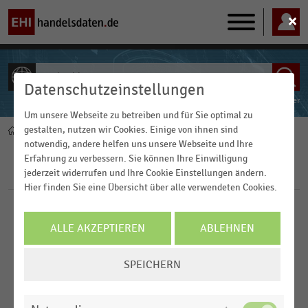
Main
navigation
Datenschutzeinstellungen
ALLE INHALTE
Powered by
FACT-Finder
Um unsere Webseite zu betreiben und für Sie optimal zu
gestalten, nutzen wir Cookies. Einige von ihnen sind
Home
Pfadnavigation
notwendig, andere helfen uns unsere Webseite und Ihre
Erfahrung zu verbessern. Sie können Ihre Einwilligung
Filter
jederzeit widerrufen und Ihre Cookie Einstellungen ändern.
Hier finden Sie eine Übersicht über alle verwendeten Cookies.
Branchen
ALLE AKZEPTIEREN
ABLEHNEN
Veröffentlichungsdatum
COOKIE-
Deutschsprachiger Einzelhandel
SPEICHERN
EINSTELLUNGEN
2026
Factory-Outlet-Center
ÄNDERN
FILTER ZURÜCKSETZEN