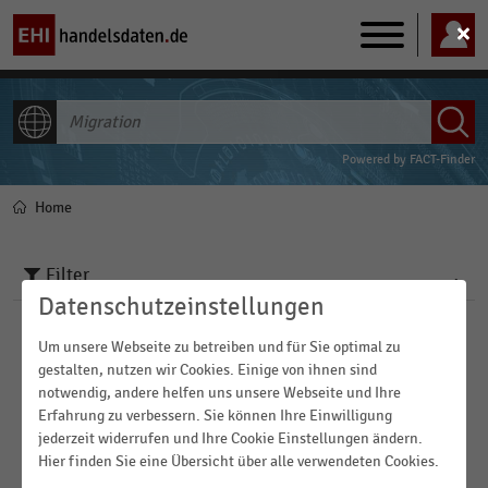
Main
navigation
ALLE INHALTE
Powered by
FACT-Finder
Home
Pfadnavigation
Filter
Datenschutzeinstellungen
Branchen
Um unsere Webseite zu betreiben und für Sie optimal zu
gestalten, nutzen wir Cookies. Einige von ihnen sind
notwendig, andere helfen uns unsere Webseite und Ihre
Veröffentlichungsdatum
Erfahrung zu verbessern. Sie können Ihre Einwilligung
Arbeitsmarkt
jederzeit widerrufen und Ihre Cookie Einstellungen ändern.
2017
Demographie
Hier finden Sie eine Übersicht über alle verwendeten Cookies.
Region