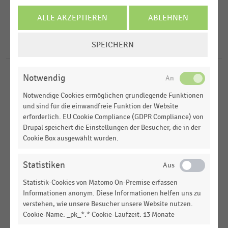
2016
Deutschsprachiger Einzelhandel
ALLE AKZEPTIEREN
ABLEHNEN
2015
FILTER ZURÜCKSETZEN
Gesamtwirtschaftliche Rahmenbedingungen
Deutschland
2012
COOKIE-
SPEICHERN
D-A-CH-Region
5
Ergebnisse für
Migration
EINSTELLUNGEN
2011
ÄNDERN
Notwendig
DEUTSCHSPRACHIGER EINZELHANDEL
|
STATISTIK
Migrationsproblematik von Mineralölen bei
Notwendige Cookies ermöglichen grundlegende Funktionen
Verpackungen
und sind für die einwandfreie Funktion der Website
erforderlich. EU Cookie Compliance (GDPR Compliance) von
DEMOGRAPHIE
|
STATISTIK
Drupal speichert die Einstellungen der Besucher, die in der
Bevölkerung mit Migrationshintergrund in
Cookie Box ausgewählt wurden.
Deutschland (2011)
Statistiken
DEMOGRAPHIE
|
STATISTIK
Bevölkerung mit Migrationshintergrund in
Statistik-Cookies von Matomo On-Premise erfassen
Deutschland (2013)
Informationen anonym. Diese Informationen helfen uns zu
verstehen, wie unsere Besucher unsere Website nutzen.
DEUTSCHSPRACHIGER EINZELHANDEL
|
STATISTIK
Cookie-Name: _pk_*.* Cookie-Laufzeit: 13 Monate
Erwartete Auswirkungen der Zuwanderung nach