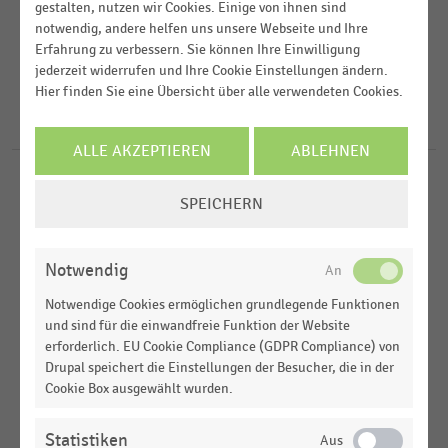
gestalten, nutzen wir Cookies. Einige von ihnen sind
Region
notwendig, andere helfen uns unsere Webseite und Ihre
Erfahrung zu verbessern. Sie können Ihre Einwilligung
jederzeit widerrufen und Ihre Cookie Einstellungen ändern.
FILTER ZURÜCKSETZEN
Deutschland
Hier finden Sie eine Übersicht über alle verwendeten Cookies.
D-A-CH-Region
8
Ergebnisse für
Metaverse-Anwendungen
ALLE AKZEPTIEREN
ABLEHNEN
Weltweit
HANDELSTHEMEN
COOKIE-
SPEICHERN
Metaverse
EINSTELLUNGEN
ÄNDERN
Notwendig
DEUTSCHSPRACHIGER EINZELHANDEL
|
INFOGRAFIK
Nutzenpotenziale von Metaverse-Anwendungen
Notwendige Cookies ermöglichen grundlegende Funktionen
im Branchenvergleich (2022)
und sind für die einwandfreie Funktion der Website
erforderlich. EU Cookie Compliance (GDPR Compliance) von
DEUTSCHSPRACHIGER EINZELHANDEL
|
INFOGRAFIK
Drupal speichert die Einstellungen der Besucher, die in der
Investitionsbereitschaft des Handels in
Cookie Box ausgewählt wurden.
Metaverse-Anwendungen (2022)
Statistiken
DEUTSCHSPRACHIGER EINZELHANDEL
|
INFOGRAFIK