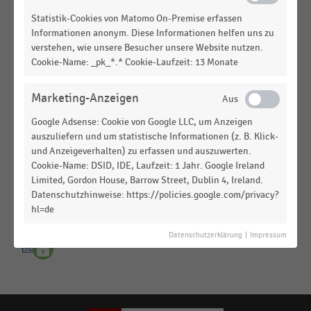
Allgemeine Bedeutung von Metaverse für den
Statistik-Cookies von Matomo On-Premise erfassen
Handel (2022)
Informationen anonym. Diese Informationen helfen uns zu
verstehen, wie unsere Besucher unsere Website nutzen.
DEUTSCHSPRACHIGER EINZELHANDEL
|
INFOGRAFIK
Cookie-Name: _pk_*.* Cookie-Laufzeit: 13 Monate
Metaverse-Anwendungsszenarien für den Handel
(2022)
Marketing-Anzeigen
DEUTSCHSPRACHIGER EINZELHANDEL
|
INFOGRAFIK
Google Adsense: Cookie von Google LLC, um Anzeigen
Einschätzung der Absatzmöglichkeiten von
auszuliefern und um statistische Informationen (z. B. Klick-
Metaverse (2022)
und Anzeigeverhalten) zu erfassen und auszuwerten.
Cookie-Name: DSID, IDE, Laufzeit: 1 Jahr. Google Ireland
DEUTSCHSPRACHIGER EINZELHANDEL
|
STATISTIK
Limited, Gordon House, Barrow Street, Dublin 4, Ireland.
Virtual Commerce/Metaverse im Handel (2023)
Datenschutzhinweise: https://policies.google.com/privacy?
hl=de
DEUTSCHSPRACHIGER EINZELHANDEL
|
INFOGRAFIK
Datenschutzerklärung
|
Impressum
Bedeutung von Metaverse für den Handel (2022)
Keine
MEHR
Ergebnisse
ANZEIGEN
gefunden