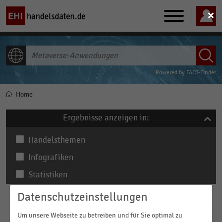
Main
navigation
ALLE INHALTE
Powered by
FACT-Finder
Home
Pfadnavigation
Ergebnisse anzeigen in:
Handelsthemen
Infografiken
Statistiken
Datenschutzeinstellungen
Filter
Um unsere Webseite zu betreiben und für Sie optimal zu