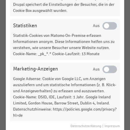
LEBENSBEDINGUNGEN
|
Drupal speichert die Einstellungen der Besucher, die in der
Top 50 der wertvollsten deutschen Marken nach
Cookie Box ausgewählt wurden.
Markenwert (2026)
INTERNATIONALER HANDEL
|
STATISTIK
Statistiken
Markenwert der wertvollsten Unternehmen
Statistik-Cookies von Matomo On-Premise erfassen
Europas (2024)
Informationen anonym. Diese Informationen helfen uns zu
verstehen, wie unsere Besucher unsere Website nutzen.
EINKOMMEN, KAUFKRAFT, KONSUM,
STATISTIK
Cookie-Name: _pk_*.* Cookie-Laufzeit: 13 Monate
LEBENSBEDINGUNGEN
|
Top 50 der wertvollsten deutschen Marken nach
Markenwert (2025)
Marketing-Anzeigen
KFZ-HANDEL
|
STATISTIK
Google Adsense: Cookie von Google LLC, um Anzeigen
Markenwert der weltweit wertvollsten Automarken
auszuliefern und um statistische Informationen (z. B. Klick-
(2025)
und Anzeigeverhalten) zu erfassen und auszuwerten.
Cookie-Name: DSID, IDE, Laufzeit: 1 Jahr. Google Ireland
EINKOMMEN, KAUFKRAFT, KONSUM,
STATISTIK
Limited, Gordon House, Barrow Street, Dublin 4, Ireland.
LEBENSBEDINGUNGEN
|
Datenschutzhinweise: https://policies.google.com/privacy?
Top 50 der wertvollsten deutschen Marken nach
hl=de
Markenwert (2024)
Datenschutzerklärung
|
Impressum