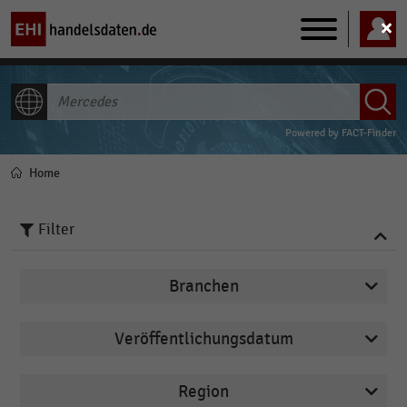
Main
navigation
ALLE INHALTE
Powered by
FACT-Finder
Home
Pfadnavigation
Filter
Branchen
Veröffentlichungsdatum
Deutschsprachiger Einzelhandel
2026
Einkommen, Kaufkraft, Konsum,
Region