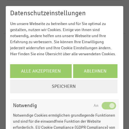
Lebensbedingungen
2025
Internationaler Handel
2024
FILTER ZURÜCKSETZEN
Datenschutzeinstellungen
Deutschland
Kfz-Handel
2023
Um unsere Webseite zu betreiben und für Sie optimal zu
Weltweit
47
Ergebnisse für
Mercedes
Konsumgüterindustrie
gestalten, nutzen wir Cookies. Einige von ihnen sind
2022
Europa
notwendig, andere helfen uns unsere Webseite und Ihre
Erfahrung zu verbessern. Sie können Ihre Einwilligung
MEHR ANZEIGEN
TANKSTELLEN
MEHR ANZEIGEN
|
STATISTIK
jederzeit widerrufen und Ihre Cookie Einstellungen ändern.
Top 5 der Betreiber von öffentlichen
Hier finden Sie eine Übersicht über alle verwendeten Cookies.
Ladeeinrichtungen für Kraftfahrzeuge in
Deutschland (2025)
ALLE AKZEPTIEREN
ABLEHNEN
INTERNATIONALER HANDEL
|
STATISTIK
Markenwert der wertvollsten Unternehmen
COOKIE-
SPEICHERN
Europas (2025)
EINSTELLUNGEN
ÄNDERN
TANKSTELLEN
|
STATISTIK
Notwendig
Top-5-Betreiber von öffentlichen Ladesäulen in
Deutschland (2023)
Notwendige Cookies ermöglichen grundlegende Funktionen
und sind für die einwandfreie Funktion der Website
EINKOMMEN, KAUFKRAFT, KONSUM,
STATISTIK
erforderlich. EU Cookie Compliance (GDPR Compliance) von