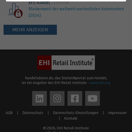
KFZ-HANDEL
|
STATISTIK
Markenwert der weltweit wertvollsten Automarken
(2024)
MEHR ANZEIGEN
Keine
Ergebnisse
gefunden
für
"
Mercedes
"
Bitte
handelsdaten.de, das Statistikportal zum Handel,
ist ein Angebot des EHI Retail Institute -
www.ehi.org
überprüfen
Sie
Social
die
media
Rechtschreibung
AGB
|
Datenschutz
|
Datenschutz-Einstellungen
|
Impressum
Footer
oder
links
|
Kontakt
verwenden
menu
© 2026, EHI Retail Institute
Sie