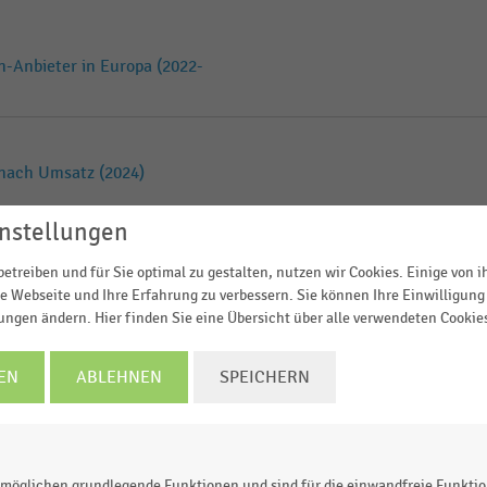
-Anbieter in Europa (2022-
 nach Umsatz (2024)
nstellungen
n-Anbieter in Europa (2022)
etreiben und für Sie optimal zu gestalten, nutzen wir Cookies. Einige von 
e Webseite und Ihre Erfahrung zu verbessern. Sie können Ihre Einwilligung 
lungen ändern. Hier finden Sie eine Übersicht über alle verwendeten Cookie
-Anbieter in Europa (2022)
EN
ABLEHNEN
SPEICHERN
er Italiens (2019-2022)
möglichen grundlegende Funktionen und sind für die einwandfreie Funktio