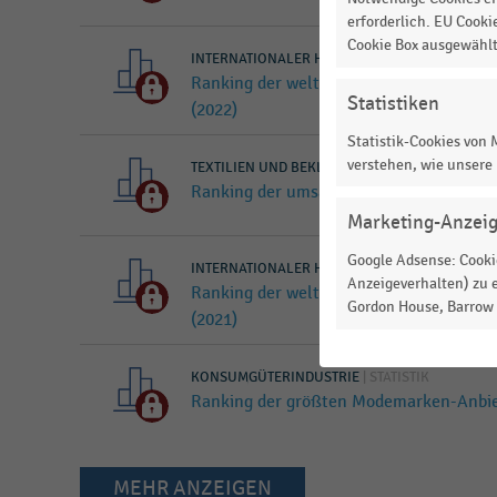
erforderlich. EU Cooki
Cookie Box ausgewähl
INTERNATIONALER HANDEL
|
STATISTIK
Ranking der weltweit größten Luxusgü
Statistiken
(2022)
Statistik-Cookies von
verstehen, wie unsere
TEXTILIEN UND BEKLEIDUNG
|
STATISTIK
Ranking der umsatzstärksten Modemarke
Marketing-Anzei
Google Adsense: Cookie
INTERNATIONALER HANDEL
|
STATISTIK
Anzeigeverhalten) zu e
Ranking der weltweit größten Luxusgü
Gordon House, Barrow S
(2021)
KONSUMGÜTERINDUSTRIE
|
STATISTIK
Ranking der größten Modemarken-Anbiet
MEHR ANZEIGEN