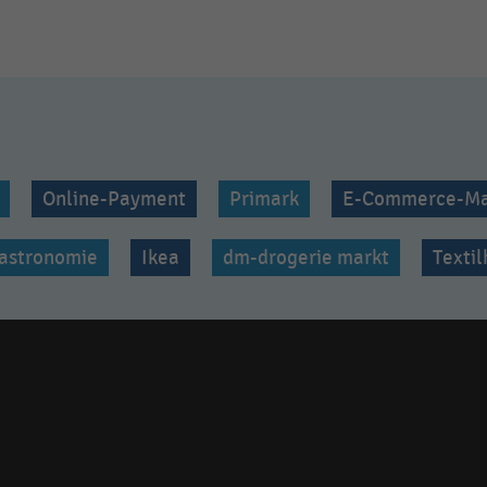
Online-Payment
Primark
E-Commerce-Ma
astronomie
Ikea
dm-drogerie markt
Texti
Social
media