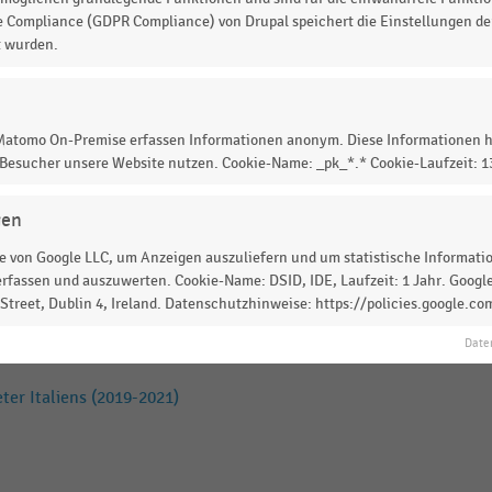
e Compliance (GDPR Compliance) von Drupal speichert die Einstellungen der
t wurden.
terunternehmen nach Umsatz
 Matomo On-Premise erfassen Informationen anonym. Diese Informationen h
 Besucher unsere Website nutzen. Cookie-Name: _pk_*.* Cookie-Laufzeit: 
n-Anbieter in Europa (2021)
gen
 von Google LLC, um Anzeigen auszuliefern und um statistische Information
rfassen und auszuwerten. Cookie-Name: DSID, IDE, Laufzeit: 1 Jahr. Google
terunternehmen nach Umsatz
treet, Dublin 4, Ireland. Datenschutzhinweise: https://policies.google.co
Date
er Italiens (2019-2021)