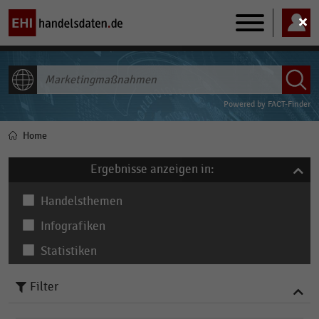
Main
navigation
ALLE INHALTE
Powered by
FACT-Finder
Home
Pfadnavigation
Ergebnisse anzeigen in:
Handelsthemen
Infografiken
Statistiken
Filter