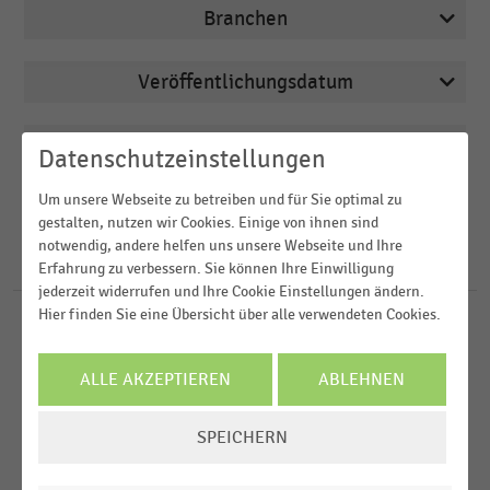
Branchen
Veröffentlichungsdatum
Arbeitsmarkt
2025
Bau- und Heimwerkermärkte
Region
Datenschutzeinstellungen
2024
Deutschsprachiger Einzelhandel
Um unsere Webseite zu betreiben und für Sie optimal zu
2023
FILTER ZURÜCKSETZEN
Drogerien und Drogeriemärkte
Deutschland
gestalten, nutzen wir Cookies. Einige von ihnen sind
2022
notwendig, andere helfen uns unsere Webseite und Ihre
E-Commerce
Schweiz
176
Ergebnisse für
Marketingmaßnahmen
Erfahrung zu verbessern. Sie können Ihre Einwilligung
2021
jederzeit widerrufen und Ihre Cookie Einstellungen ändern.
D-A-CH-Region
MEHR ANZEIGEN
Hier finden Sie eine Übersicht über alle verwendeten Cookies.
DEUTSCHSPRACHIGER EINZELHANDEL
MEHR ANZEIGEN
|
STATISTIK
Maßnahmen zur Erreichung jüngerer Zielgruppen
ALLE AKZEPTIEREN
ABLEHNEN
in der Handelsgastronomie (2025)
COOKIE-
HANDELSTHEMEN
SPEICHERN
Marketing
EINSTELLUNGEN
ÄNDERN