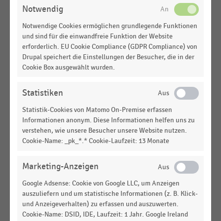
Notwendig
DEUTSCHSPRACHIGER EINZELHANDEL
|
STATISTIK
Verteilung des Budgets für die printbasierte
Notwendige Cookies ermöglichen grundlegende Funktionen
Werbung auf die verschiedenen Werbeträger im
und sind für die einwandfreie Funktion der Website
Lebensmittelhandel (2024-2027)
erforderlich. EU Cookie Compliance (GDPR Compliance) von
Drupal speichert die Einstellungen der Besucher, die in der
DEUTSCHSPRACHIGER EINZELHANDEL
|
STATISTIK
Cookie Box ausgewählt wurden.
Verteilung des Budgets für Loyalty auf die
verschiedenen Werbeträger im
Statistiken
Lebensmittelhandel (2024-2027)
Statistik-Cookies von Matomo On-Premise erfassen
DEUTSCHSPRACHIGER EINZELHANDEL
|
STATISTIK
Informationen anonym. Diese Informationen helfen uns zu
Verteilung des Budgets für owned digitale
verstehen, wie unsere Besucher unsere Website nutzen.
Werbung auf die verschiedenen Werbeträger im
Cookie-Name: _pk_*.* Cookie-Laufzeit: 13 Monate
Handel (2024-2027)
Marketing-Anzeigen
DEUTSCHSPRACHIGER EINZELHANDEL
|
STATISTIK
Verteilung der Bruttowerbeaufwendungen im
Google Adsense: Cookie von Google LLC, um Anzeigen
deutschen Handel nach Mediengattungen (2024-
auszuliefern und um statistische Informationen (z. B. Klick-
2027)
und Anzeigeverhalten) zu erfassen und auszuwerten.
Cookie-Name: DSID, IDE, Laufzeit: 1 Jahr. Google Ireland
DEUTSCHSPRACHIGER EINZELHANDEL
|
STATISTIK