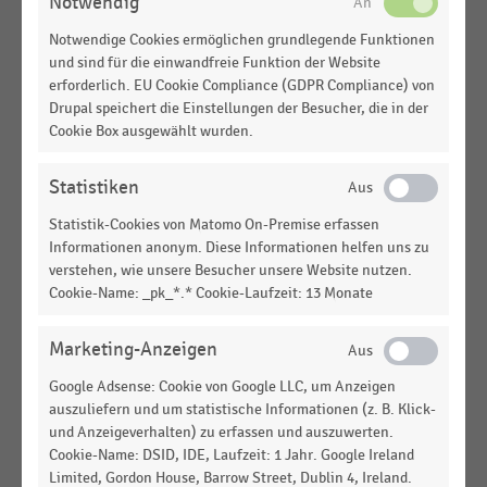
Notwendig
BAU- UND HEIMWERKERMÄRKTE
|
STATISTIK
Umsatz der Bau- und Heimwerkermärkte in
Notwendige Cookies ermöglichen grundlegende Funktionen
Deutschland nach Sortimenten (2024-2025)
und sind für die einwandfreie Funktion der Website
erforderlich. EU Cookie Compliance (GDPR Compliance) von
BAU- UND HEIMWERKERMÄRKTE
|
STATISTIK
Drupal speichert die Einstellungen der Besucher, die in der
Gewichtete Verkaufsfläche der Bau- und
Cookie Box ausgewählt wurden.
Heimwerkermärkte in Deutschland (2010-2026)
Statistiken
BAU- UND HEIMWERKERMÄRKTE
|
STATISTIK
Durchschnittliche gewichtete Verkaufsfläche der
Statistik-Cookies von Matomo On-Premise erfassen
Bau- und Heimwerkermärkte (2010-2026)
Informationen anonym. Diese Informationen helfen uns zu
verstehen, wie unsere Besucher unsere Website nutzen.
BAU- UND HEIMWERKERMÄRKTE
|
STATISTIK
Cookie-Name: _pk_*.* Cookie-Laufzeit: 13 Monate
Anzahl der Unternehmen im Einzelhandel mit
Metallwaren, Anstrichmitteln, Bau- und
Marketing-Anzeigen
Heimwerkerbedarf in Deutschland (2018-2024)
Google Adsense: Cookie von Google LLC, um Anzeigen
BAU- UND HEIMWERKERMÄRKTE
|
STATISTIK
auszuliefern und um statistische Informationen (z. B. Klick-
Umsatz im Einzelhandel mit Metallwaren,
und Anzeigeverhalten) zu erfassen und auszuwerten.
Anstrichmitteln, Bau- und Heimwerkerbedarf in
Cookie-Name: DSID, IDE, Laufzeit: 1 Jahr. Google Ireland
Deutschland (2018-2024)
Limited, Gordon House, Barrow Street, Dublin 4, Ireland.