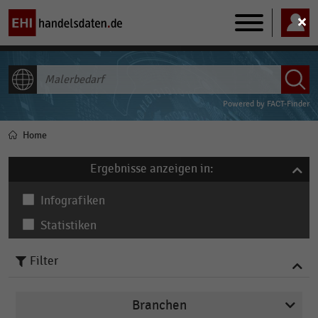
Main
navigation
ALLE INHALTE
Powered by
FACT-Finder
Home
Pfadnavigation
Ergebnisse anzeigen in:
Infografiken
Statistiken
Filter
Branchen