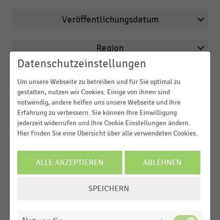
Veröffentlichungsdatum
Bau- und Heimwerkermärkte
2026
Betten, Teppiche und Heimtextilien
Region
2025
Deutschsprachiger Einzelhandel
Datenschutzeinstellungen
2024
FILTER ZURÜCKSETZEN
Gartencenter und Blumenfachhandel
Um unsere Webseite zu betreiben und für Sie optimal zu
Deutschland
2023
gestalten, nutzen wir Cookies. Einige von ihnen sind
Großhandel
Österreich
62
Ergebnisse für
Malerbedarf
notwendig, andere helfen uns unsere Webseite und Ihre
2022
Erfahrung zu verbessern. Sie können Ihre Einwilligung
Schweiz
MEHR ANZEIGEN
jederzeit widerrufen und Ihre Cookie Einstellungen ändern.
BAU- UND HEIMWERKERMÄRKTE
MEHR ANZEIGEN
|
STATISTIK
Hier finden Sie eine Übersicht über alle verwendeten Cookies.
Weltweit
Umsatz der Bau- und Heimwerkermärkte in
Europa
Deutschland nach Sortimenten (2016-2025)
ALLE AKZEPTIEREN
ABLEHNEN
DEUTSCHSPRACHIGER EINZELHANDEL
|
STATISTIK
COOKIE-
Umsatz der steuerpflichtigen Unternehmen im
SPEICHERN
EINSTELLUNGEN
Einzelhandel in Deutschland nach Branchen
(2022-2024)
ÄNDERN