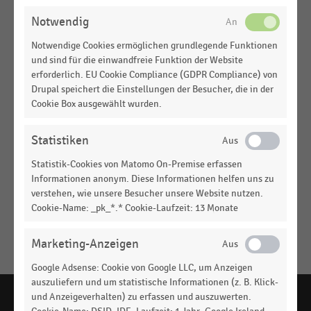
ÄNDERN
Notwendig
DEUTSCHSPRACHIGER EINZELHANDEL
|
STATISTIK
Umsatz im deutschen Einzelhandel zu Halloween
Notwendige Cookies ermöglichen grundlegende Funktionen
(2019-2025)
und sind für die einwandfreie Funktion der Website
erforderlich. EU Cookie Compliance (GDPR Compliance) von
DEUTSCHSPRACHIGER EINZELHANDEL
|
STATISTIK
Drupal speichert die Einstellungen der Besucher, die in der
Warenkorb der Verbraucher:innen zu Halloween
Cookie Box ausgewählt wurden.
(2024-2025)
Statistiken
DEUTSCHSPRACHIGER EINZELHANDEL
|
STATISTIK
Warenkorb der Verbraucher:innen in Deutschland
Statistik-Cookies von Matomo On-Premise erfassen
zu Halloween (2023-2024)
Informationen anonym. Diese Informationen helfen uns zu
verstehen, wie unsere Besucher unsere Website nutzen.
DEUTSCHSPRACHIGER EINZELHANDEL
|
STATISTIK
Cookie-Name: _pk_*.* Cookie-Laufzeit: 13 Monate
Warenkorb der Verbraucher:innen zu Halloween
(2019-2023)
Marketing-Anzeigen
Keine
MEHR
Google Adsense: Cookie von Google LLC, um Anzeigen
Ergebnisse
ANZEIGEN
auszuliefern und um statistische Informationen (z. B. Klick-
gefunden
und Anzeigeverhalten) zu erfassen und auszuwerten.
für