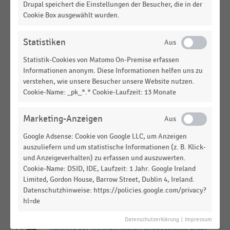
Online-Shops in Deutschland (2020-2021)
Drupal speichert die Einstellungen der Besucher, die in der
Cookie Box ausgewählt wurden.
E-COMMERCE
|
STATISTIK
Genutzte Shopsysteme unter den Top-1.000-
Statistiken
Online-Shops in Deutschland (2015-2020)
Statistik-Cookies von Matomo On-Premise erfassen
E-COMMERCE UND VERSANDHANDEL
|
STATISTIK
Informationen anonym. Diese Informationen helfen uns zu
Genutzte Shopsysteme unter den Top-250-Online-
verstehen, wie unsere Besucher unsere Website nutzen.
Shops in Österreich (2019-2020)
Cookie-Name: _pk_*.* Cookie-Laufzeit: 13 Monate
E-COMMERCE
|
STATISTIK
Marketing-Anzeigen
Ranking der umsatzstärksten Shopsysteme unter
den 1.000 größten Online-Shops in Deutschland
Google Adsense: Cookie von Google LLC, um Anzeigen
(2014)
auszuliefern und um statistische Informationen (z. B. Klick-
und Anzeigeverhalten) zu erfassen und auszuwerten.
E-COMMERCE
|
STATISTIK
Cookie-Name: DSID, IDE, Laufzeit: 1 Jahr. Google Ireland
Ranking der meistgenutzten Shopsysteme unter
Limited, Gordon House, Barrow Street, Dublin 4, Ireland.
den 1.000 größten Online-Shops in Deutschland
Datenschutzhinweise: https://policies.google.com/privacy?
nach Häufigkeit (2014)
hl=de
E-COMMERCE
|
STATISTIK
Datenschutzerklärung
|
Impressum
Ranking der meistgenutzten Shopsysteme unter