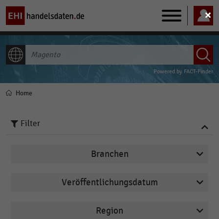
Main
navigation
ALLE INHALTE
Powered by
FACT-Finder
Home
Pfadnavigation
Filter
Branchen
Veröffentlichungsdatum
Deutschsprachiger Einzelhandel
2026
E-Commerce
Region