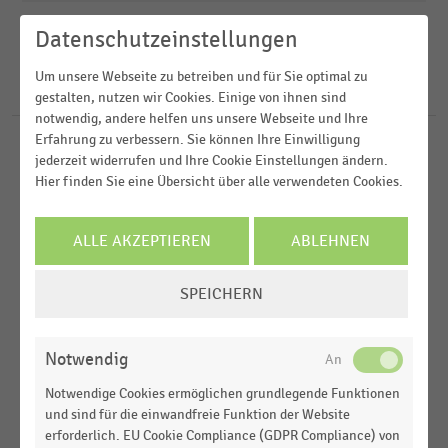
2025
E-Commerce und Versandhandel
Datenschutzeinstellungen
2023
FILTER ZURÜCKSETZEN
Internationaler Handel
Deutschland
2022
Um unsere Webseite zu betreiben und für Sie optimal zu
Versandhandel
Österreich
14
Ergebnisse für
Magento
gestalten, nutzen wir Cookies. Einige von ihnen sind
2021
notwendig, andere helfen uns unsere Webseite und Ihre
Schweiz
Erfahrung zu verbessern. Sie können Ihre Einwilligung
E-COMMERCE
MEHR ANZEIGEN
|
STATISTIK
Frankreich
jederzeit widerrufen und Ihre Cookie Einstellungen ändern.
Top-10-Shopsysteme der Top-500-B2C-Online-
Hier finden Sie eine Übersicht über alle verwendeten Cookies.
Shops in Deutschland (2024)
E-COMMERCE
|
STATISTIK
ALLE AKZEPTIEREN
ABLEHNEN
Genutzte Shopsysteme unter den Top-1.000-
COOKIE-
Online-Shops in Deutschland (2022-2023)
SPEICHERN
EINSTELLUNGEN
E-COMMERCE
|
STATISTIK
ÄNDERN
Genutzte Shopsysteme unter den Top-1.000-
Notwendig
Online-Shops in Deutschland (2021-2022)
Notwendige Cookies ermöglichen grundlegende Funktionen
E-COMMERCE
|
STATISTIK
und sind für die einwandfreie Funktion der Website
Genutzte Shopsysteme unter den Top-1.000-
erforderlich. EU Cookie Compliance (GDPR Compliance) von