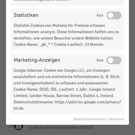
DEUTSCHSPRACHIGER EINZELHANDEL
|
STATISTIK
Monatliche Mietpreise für Ladenlokale in 1A-
Lagen deutscher Städte mit 100 bis 200 Tausend
Statistiken
Einwohnern (2019)
Statistik-Cookies von Matomo On-Premise erfassen
Informationen anonym. Diese Informationen helfen uns zu
ARBEITSMARKT
|
STATISTIK
verstehen, wie unsere Besucher unsere Website nutzen.
Arbeitslosenquote deutscher Städte mit 100
Cookie-Name: _pk_*.* Cookie-Laufzeit: 13 Monate
Tausend bis 200 Tausend Einwohnern (2014-2019)
EINKOMMEN, KAUFKRAFT, KONSUM,
STATISTIK
Marketing-Anzeigen
LEBENSBEDINGUNGEN
|
Google Adsense: Cookie von Google LLC, um Anzeigen
Zentralitätskennziffer deutscher Städte mit 100
auszuliefern und um statistische Informationen (z. B. Klick-
Tausend bis 200 Tausend Einwohnern (2014-2019)
und Anzeigeverhalten) zu erfassen und auszuwerten.
Cookie-Name: DSID, IDE, Laufzeit: 1 Jahr. Google Ireland
DEUTSCHSPRACHIGER EINZELHANDEL
|
STATISTIK
Limited, Gordon House, Barrow Street, Dublin 4, Ireland.
Einzelhandelsmieten für große Flächen in 1a-Lage
Datenschutzhinweise: https://policies.google.com/privacy?
in deutschen Großstädten (2018)
hl=de
DEUTSCHSPRACHIGER EINZELHANDEL
|
STATISTIK
Datenschutzerklärung
|
Impressum
Einzelhandelsmieten für große Flächen in 1a-Lage
in deutschen Großstädten (2019)