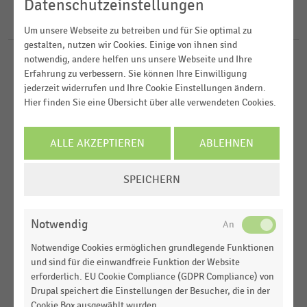
2019
Datenschutzeinstellungen
Deutschsprachiger Einzelhandel
15
Ergebnisse für
Mülheim
2018
Einkommen, Kaufkraft, Konsum,
Um unsere Webseite zu betreiben und für Sie optimal zu
gestalten, nutzen wir Cookies. Einige von ihnen sind
Lebensbedingungen
2016
notwendig, andere helfen uns unsere Webseite und Ihre
EINKOMMEN, KAUFKRAFT, KONSUM,
STATISTIK
Gesamtwirtschaftliche Rahmenbedingungen
2015
Erfahrung zu verbessern. Sie können Ihre Einwilligung
LEBENSBEDINGUNGEN
|
jederzeit widerrufen und Ihre Cookie Einstellungen ändern.
Kaufkraftkennziffer deutscher Städte mit 100
Hier finden Sie eine Übersicht über alle verwendeten Cookies.
Tausend bis 200 Tausend Einwohnern (2014-2019)
ARBEITSMARKT
|
STATISTIK
ALLE AKZEPTIEREN
ABLEHNEN
Beschäftigtenanzahl deutscher Städte mit 100
Tausend bis 200 Tausend Einwohnern (2013-2019)
COOKIE-
SPEICHERN
EINSTELLUNGEN
DEUTSCHSPRACHIGER EINZELHANDEL
|
STATISTIK
ÄNDERN
Kaufpreisfaktoren für 1A-Lagen deutscher Städte
Notwendig
mit 100 bis 200 Tausend Einwohnern (2019)
Notwendige Cookies ermöglichen grundlegende Funktionen
DEMOGRAPHIE
|
STATISTIK
und sind für die einwandfreie Funktion der Website
Einwohneranzahl deutscher Städte mit 100
erforderlich. EU Cookie Compliance (GDPR Compliance) von
Tausend bis 200 Tausend Einwohnern (2014-2019)
Drupal speichert die Einstellungen der Besucher, die in der
Cookie Box ausgewählt wurden.