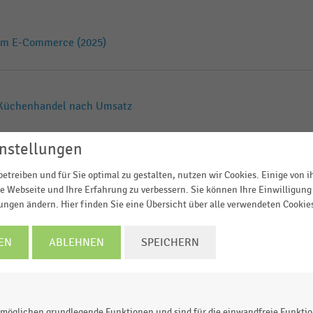
 im E-Commerce (2025)
 Küchenhandel nach Umsatz
nstellungen
im E-Commerce (2024)
etreiben und für Sie optimal zu gestalten, nutzen wir Cookies. Einige von 
e Webseite und Ihre Erfahrung zu verbessern. Sie können Ihre Einwilligung 
lungen ändern. Hier finden Sie eine Übersicht über alle verwendeten Cookie
 Möbelhandel in Europa
EN
ABLEHNEN
SPEICHERN
im E-Commerce (2023)
möglichen grundlegende Funktionen und sind für die einwandfreie Funktio