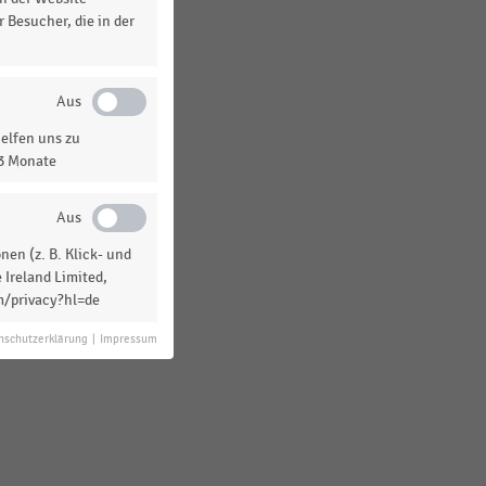
 Besucher, die in der
elfen uns zu
13 Monate
en (z. B. Klick- und
 Ireland Limited,
m/privacy?hl=de
nschutzerklärung
|
Impressum