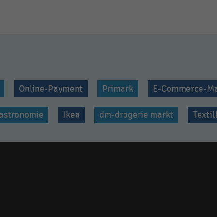
Online-Payment
Primark
E-Commerce-Ma
astronomie
Ikea
dm-drogerie markt
Texti
Social
media