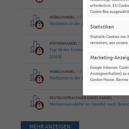
erforderlich. EU Cooki
Cookie Box ausgewähl
MÖBELHANDEL
|
STATISTIK
Mediamix in der DIY- und Möbelbranche 
Statistiken
Statistik-Cookies von
verstehen, wie unsere
KÜCHENHANDEL
|
STATISTIK
Top 30 der Unternehmen im deutschen
(2019)
Marketing-Anzei
Google Adsense: Cookie
MÖBELHANDEL
|
STATISTIK
Anzeigeverhalten) zu e
Mediamix in der DIY- und Möbelbranche 
Gordon House, Barrow S
DEUTSCHSPRACHIGER EINZELHANDEL
|
STATIST
Mediamixmodelle im Handel nach Branc
MEHR ANZEIGEN