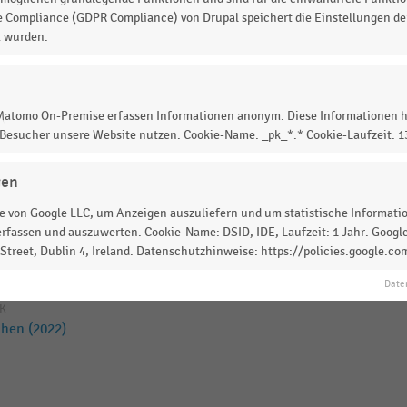
e Compliance (GDPR Compliance) von Drupal speichert die Einstellungen der
t wurden.
(2023)
 Matomo On-Premise erfassen Informationen anonym. Diese Informationen h
 Besucher unsere Website nutzen. Cookie-Name: _pk_*.* Cookie-Laufzeit: 
 Küchenhandel nach Umsatz
gen
 von Google LLC, um Anzeigen auszuliefern und um statistische Information
rfassen und auszuwerten. Cookie-Name: DSID, IDE, Laufzeit: 1 Jahr. Google
(2022)
treet, Dublin 4, Ireland. Datenschutzhinweise: https://policies.google.co
Date
IK
hen (2022)