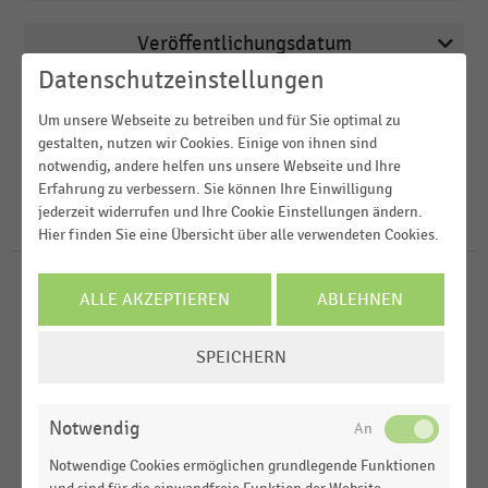
Veröffentlichungsdatum
Deutschsprachiger Einzelhandel
Datenschutzeinstellungen
2025
E-Commerce
Region
Um unsere Webseite zu betreiben und für Sie optimal zu
2024
Einkaufsverhalten
gestalten, nutzen wir Cookies. Einige von ihnen sind
2023
notwendig, andere helfen uns unsere Webseite und Ihre
FILTER ZURÜCKSETZEN
Einkommen, Kaufkraft, Konsum,
Deutschland
Erfahrung zu verbessern. Sie können Ihre Einwilligung
Lebensbedingungen
2022
jederzeit widerrufen und Ihre Cookie Einstellungen ändern.
Europa
36
Ergebnisse für
Möbel Boss
Hier finden Sie eine Übersicht über alle verwendeten Cookies.
Internationaler Handel
2021
USA
MEHR ANZEIGEN
MÖBELHANDEL
MEHR ANZEIGEN
|
DOSSIER
ALLE AKZEPTIEREN
ABLEHNEN
Der deutsche Möbelhandel
COOKIE-
SPEICHERN
EINSTELLUNGEN
MÖBELHANDEL
|
STATISTIK
ÄNDERN
Anzahl der Möbelhäuser der Unternehmensgruppe
Notwendig
Porta in Deutschland (2004-2023)
Notwendige Cookies ermöglichen grundlegende Funktionen
MÖBELHANDEL
|
STATISTIK