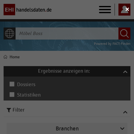
Main
navigation
ALLE INHALTE
Powered by
FACT-Finder
Home
Pfadnavigation
Ergebnisse anzeigen in:
Dossiers
Statistiken
Filter
Branchen