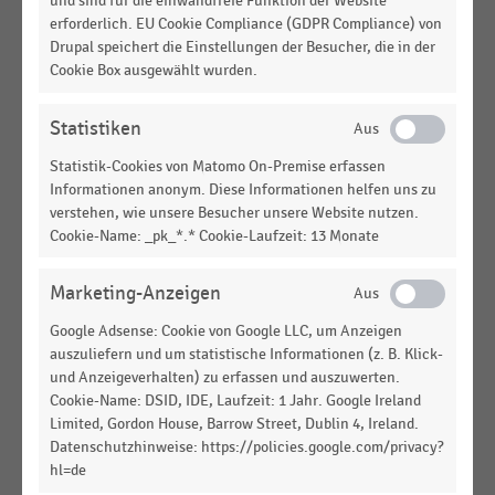
und sind für die einwandfreie Funktion der Website
Kundenzufriedenheit mit der Servicequalität
erforderlich. EU Cookie Compliance (GDPR Compliance) von
ausgewählter Möbelhäuser in Deutschland (2023)
Drupal speichert die Einstellungen der Besucher, die in der
Cookie Box ausgewählt wurden.
MÖBELHANDEL
|
STATISTIK
Kundenzufriedenheit mit der Servicequalität
ausgewählter Möbeldiscounter in Deutschland
Statistiken
(2023)
Statistik-Cookies von Matomo On-Premise erfassen
Informationen anonym. Diese Informationen helfen uns zu
MÖBELHANDEL
|
STATISTIK
verstehen, wie unsere Besucher unsere Website nutzen.
Anzahl der Fachmärkte Jysk Nordic (Dänisches
Cookie-Name: _pk_*.* Cookie-Laufzeit: 13 Monate
Bettenlager) in Europa nach Ländern (2018-2022)
DEUTSCHSPRACHIGER EINZELHANDEL
|
STATISTIK
Marketing-Anzeigen
Top 100 der umsatzstärksten Vertriebslinien im
Google Adsense: Cookie von Google LLC, um Anzeigen
stationären Einzelhandel in Deutschland (2020)
auszuliefern und um statistische Informationen (z. B. Klick-
und Anzeigeverhalten) zu erfassen und auszuwerten.
INTERNATIONALER HANDEL
|
STATISTIK
Cookie-Name: DSID, IDE, Laufzeit: 1 Jahr. Google Ireland
Ranking der führenden Unternehmen im
Limited, Gordon House, Barrow Street, Dublin 4, Ireland.
Möbelhandel in Europa (2024)
Datenschutzhinweise: https://policies.google.com/privacy?
hl=de
MÖBELHANDEL
|
STATISTIK