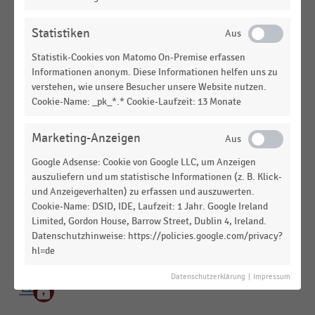
der Schweiz (2024)
KAUF - UND WARENHÄUSER
|
STATISTIK
Statistiken
Umsatz der führenden Warenhausunternehmen in
Statistik-Cookies von Matomo On-Premise erfassen
der Schweiz (2008-2018)
Informationen anonym. Diese Informationen helfen uns zu
verstehen, wie unsere Besucher unsere Website nutzen.
KAUF - UND WARENHÄUSER
|
STATISTIK
Cookie-Name: _pk_*.* Cookie-Laufzeit: 13 Monate
Anzahl der Loeb-Warenhäuser in der Schweiz
(2008-2018)
Marketing-Anzeigen
STATISTIK
Google Adsense: Cookie von Google LLC, um Anzeigen
Umsatz der Loeb-Gruppe nach Betriebsformen
auszuliefern und um statistische Informationen (z. B. Klick-
(2002/2003-2010)
und Anzeigeverhalten) zu erfassen und auszuwerten.
Cookie-Name: DSID, IDE, Laufzeit: 1 Jahr. Google Ireland
KAUF - UND WARENHÄUSER
|
STATISTIK
Limited, Gordon House, Barrow Street, Dublin 4, Ireland.
Verkaufsfläche der Loeb-Gruppe in der Schweiz
Datenschutzhinweise: https://policies.google.com/privacy?
(2010-2016)
hl=de
KAUF - UND WARENHÄUSER
|
STATISTIK
Datenschutzerklärung
|
Impressum
Umsatz der Loeb-Gruppe (2008-2018)