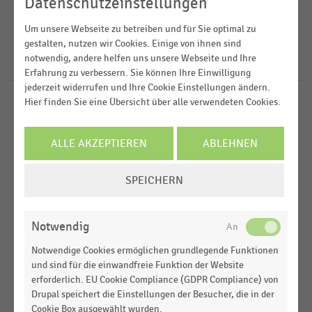
2025
Datenschutzeinstellungen
Deutschsprachiger Einzelhandel
2024
FILTER ZURÜCKSETZEN
Drogerien und Drogeriemärkte
Um unsere Webseite zu betreiben und für Sie optimal zu
Deutschland
gestalten, nutzen wir Cookies. Einige von ihnen sind
2023
E-Commerce
notwendig, andere helfen uns unsere Webseite und Ihre
Österreich
96
Ergebnisse für
Loeb
Erfahrung zu verbessern. Sie können Ihre Einwilligung
2022
Schweiz
jederzeit widerrufen und Ihre Cookie Einstellungen ändern.
MEHR ANZEIGEN
Hier finden Sie eine Übersicht über alle verwendeten Cookies.
KAUF - UND WARENHÄUSER
MEHR ANZEIGEN
|
STATISTIK
Weltweit
Anzahl der Warenhäuser in der Schweiz nach
Europa
Unternehmen (2008-2025)
ALLE AKZEPTIEREN
ABLEHNEN
KAUF - UND WARENHÄUSER
|
STATISTIK
MEHR ANZEIGEN
COOKIE-
SPEICHERN
Umsatz der führenden Warenhausunternehmen in
EINSTELLUNGEN
der Schweiz (2014-2025)
ÄNDERN
Notwendig
KAUF - UND WARENHÄUSER
|
STATISTIK
Ranking der führenden Warenhausunternehmen in
Notwendige Cookies ermöglichen grundlegende Funktionen
der Schweiz (2025)
und sind für die einwandfreie Funktion der Website
erforderlich. EU Cookie Compliance (GDPR Compliance) von
KAUF - UND WARENHÄUSER
|
STATISTIK
Drupal speichert die Einstellungen der Besucher, die in der
Ranking der führenden Warenhausunternehmen in
Cookie Box ausgewählt wurden.